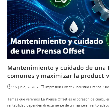
Mantenimiento y cuidado de una P
comunes y maximizar la producti
Publicación
Categoría
16 junio, 2026
Impresión Offset
/
Industria Gráfica
/
Ko
de
de
la
la
Temas que veremos La Prensa Offset es el corazón de cualquier 
entrada:
entrada:
rentabilidad dependen directamente de un mantenimiento adecu