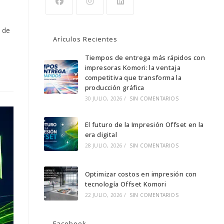
Se
Se
Se
n de
abre
abre
abre
Arículos Recientes
en
en
en
una
una
Tiempos de entrega más rápidos con
una
impresoras Komori: la ventaja
nueva
nueva
nueva
competitiva que transforma la
pestaña
pestaña
pestaña
producción gráfica
30 JULIO, 2026
/
SIN COMENTARIOS
El futuro de la Impresión Offset en la
era digital
28 JULIO, 2026
/
SIN COMENTARIOS
Optimizar costos en impresión con
tecnología Offset Komori
22 JULIO, 2026
/
SIN COMENTARIOS
Facebook