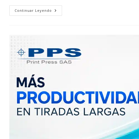
Mantenimiento
Continuar Leyendo
Y
Cuidado
De
Una
Prensa
Offset:
Cómo
Evitar
Fallos
Comunes
Y
Maximizar
La
Productividad