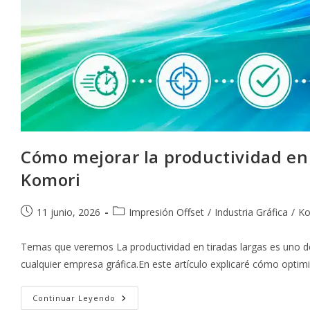
Cómo mejorar la productividad en 
Komori
Publicación
Categoría
11 junio, 2026
Impresión Offset
/
Industria Gráfica
/
Ko
de
de
la
la
Temas que veremos La productividad en tiradas largas es uno de
entrada:
entrada:
cualquier empresa gráfica.En este artículo explicaré cómo optim
Cómo
Continuar Leyendo
Mejorar