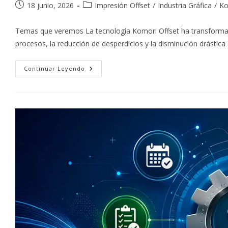
Publicación
Categoría
18 junio, 2026
Impresión Offset
/
Industria Gráfica
/
Ko
de
de
la
la
Temas que veremos La tecnología Komori Offset ha transformado 
entrada:
entrada:
procesos, la reducción de desperdicios y la disminución drástica
Reducción
Continuar Leyendo
De
Tiempos
De
Preparación
Con
La
Tecnología
Komori
Offset