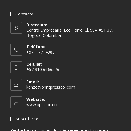
Contacto
Dirección:
Centro Empresarial Eco Torre. Cl. 98A #51 37,
Bogotá. Colombia
Teléfono:
+57 1 7714983
Celular:
+57 310 6666576
Email:
kenzo@printpresscol.com
Website:
www.pps.com.co
Suscribirse
Recibe todo el contenido más reciente en tu correo