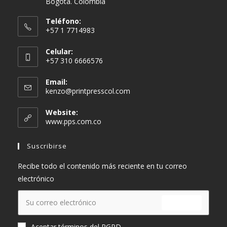
Bogotá. Colombia
Teléfono:
+57 1 7714983
Celular:
+57 310 6666576
Email:
kenzo@printpresscol.com
Website:
www.pps.com.co
Suscribirse
Recibe todo el contenido más reciente en tu correo
electrónico
ENVIAR
Aceptar términos del RGPD