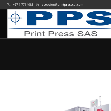
+57 1 7714983
recepcion@printpresscol.com