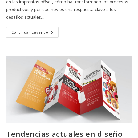
en las imprentas offset, cómo ha transformado los procesos
productivos y por qué hoy es una respuesta clave a los
desafíos actuales…
La
Continuar Leyendo
Automatización
En
Las
Imprentas
Offset
Y
Cómo
La
Industria
Está
Evolucionando
Frente
A
Nuevos
Desafíos
Tendencias actuales en diseño