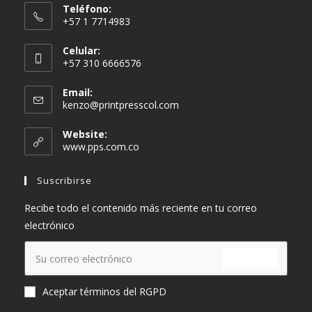
Teléfono:
+57 1 7714983
Celular:
+57 310 6666576
Email:
Se
kenzo@printpresscol.com
abre
en
Website:
tu
www.pps.com.co
aplicación
Suscribirse
Recibe todo el contenido más reciente en tu correo
electrónico
ENVIAR
Aceptar términos del RGPD