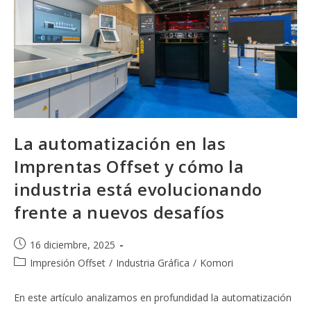
La automatización en las
Imprentas Offset y cómo la
industria está evolucionando
frente a nuevos desafíos
Publicación
16 diciembre, 2025
de
Categoría
Impresión Offset
/
Industria Gráfica
/
Komori
la
de
entrada:
la
En este artículo analizamos en profundidad la automatización
entrada: