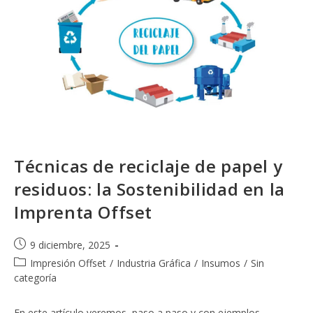
Técnicas de reciclaje de papel y
residuos: la Sostenibilidad en la
Imprenta Offset
Publicación
9 diciembre, 2025
de
Categoría
Impresión Offset
/
Industria Gráfica
/
Insumos
/
Sin
la
de
categoría
entrada:
la
entrada:
En este artículo veremos, paso a paso y con ejemplos