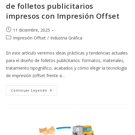
de folletos publicitarios
impresos con Impresión Offset
Publicación
11 diciembre, 2025
de
Categoría
Impresión Offset
/
Industria Gráfica
la
de
entrada:
la
En este artículo veremos ideas prácticas y tendencias actuales
entrada:
para el diseño de folletos publicitarios: formatos, materiales,
tratamiento tipográfico, acabados y cómo elegir la tecnología
de impresión (offset frente a…
Tendencias
Continuar Leyendo
Actuales
En
Diseño
De
Folletos
Publicitarios
Impresos
Con
Impresión
Offset