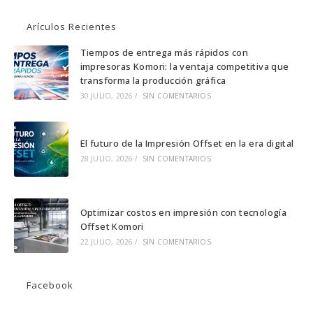
Se
Se
Se
abre
abre
abre
Arículos Recientes
en
en
en
una
una
una
Tiempos de entrega más rápidos con
impresoras Komori: la ventaja competitiva que
nueva
nueva
nueva
transforma la producción gráfica
pestaña
pestaña
pestaña
30 JULIO, 2026
/
SIN COMENTARIOS
El futuro de la Impresión Offset en la era digital
28 JULIO, 2026
/
SIN COMENTARIOS
Optimizar costos en impresión con tecnología
Offset Komori
22 JULIO, 2026
/
SIN COMENTARIOS
Facebook