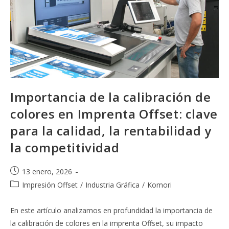
Importancia de la calibración de
colores en Imprenta Offset: clave
para la calidad, la rentabilidad y
la competitividad
Publicación
13 enero, 2026
de
Categoría
Impresión Offset
/
Industria Gráfica
/
Komori
la
de
entrada:
la
En este artículo analizamos en profundidad la importancia de
entrada:
la calibración de colores en la imprenta Offset, su impacto