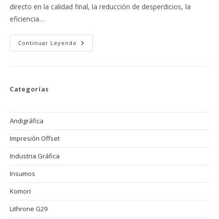
directo en la calidad final, la reducción de desperdicios, la
eficiencia…
Importancia
Continuar Leyendo
De
La
Calibración
De
Colores
En
Categorías
Imprenta
Offset:
Clave
Para
La
Andigráfica
Calidad,
La
Impresión Offset
Rentabilidad
Y
La
Industria Gráfica
Competitividad
Insumos
Komori
Lithrone G29