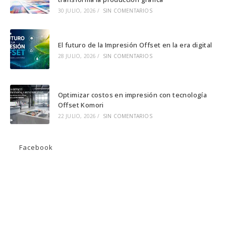
pestaña
pestaña
pestaña
30 JULIO, 2026
/
SIN COMENTARIOS
El futuro de la Impresión Offset en la era digital
28 JULIO, 2026
/
SIN COMENTARIOS
Optimizar costos en impresión con tecnología
Offset Komori
22 JULIO, 2026
/
SIN COMENTARIOS
Facebook