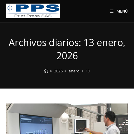
Saltar
al
MENÚ
contenido
Archivos diarios: 13 enero,
2026
>
2026
>
enero
>
13