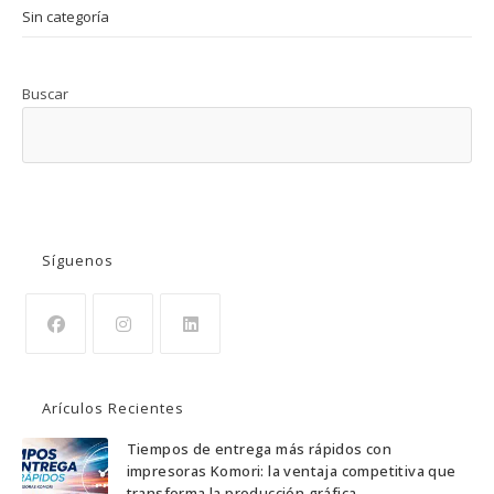
Sin categoría
Buscar
BUSCAR
Síguenos
Se
Se
Se
abre
abre
abre
Arículos Recientes
en
en
en
una
una
una
Tiempos de entrega más rápidos con
impresoras Komori: la ventaja competitiva que
nueva
nueva
nueva
transforma la producción gráfica