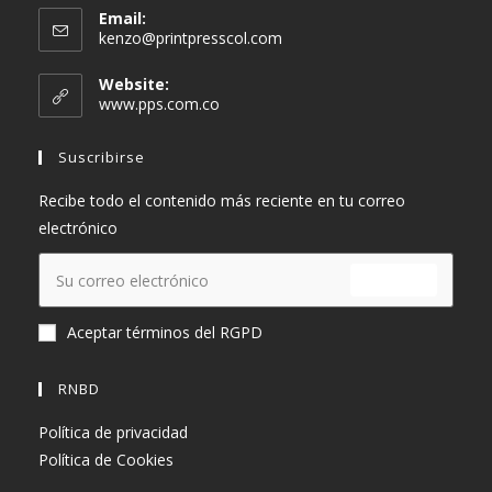
Email:
Se
kenzo@printpresscol.com
abre
en
Website:
tu
www.pps.com.co
aplicación
Suscribirse
Recibe todo el contenido más reciente en tu correo
electrónico
ENVIAR
Aceptar términos del RGPD
RNBD
Política de privacidad
Política de Cookies