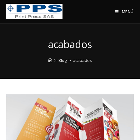
Saltar
al
MENÚ
contenido
acabados
>
Blog
>
acabados