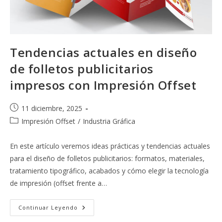
Tendencias actuales en diseño
de folletos publicitarios
impresos con Impresión Offset
Publicación
11 diciembre, 2025
de
Categoría
Impresión Offset
/
Industria Gráfica
la
de
entrada:
la
En este artículo veremos ideas prácticas y tendencias actuales
entrada:
para el diseño de folletos publicitarios: formatos, materiales,
tratamiento tipográfico, acabados y cómo elegir la tecnología
de impresión (offset frente a…
Tendencias
Continuar Leyendo
Actuales
En