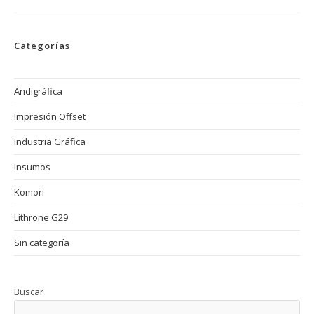
Diseño
De
Folletos
Publicitarios
Categorías
Impresos
Con
Impresión
Offset
Andigráfica
Impresión Offset
Industria Gráfica
Insumos
Komori
Lithrone G29
Sin categoría
Buscar