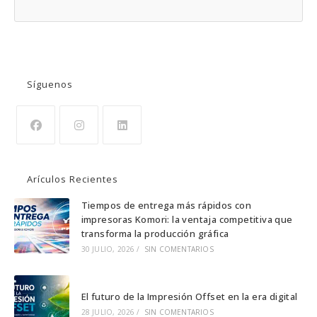
BUSCAR
Síguenos
Se
Se
Se
abre
abre
abre
Arículos Recientes
en
en
en
una
una
una
Tiempos de entrega más rápidos con
impresoras Komori: la ventaja competitiva que
nueva
nueva
nueva
transforma la producción gráfica
pestaña
pestaña
pestaña
30 JULIO, 2026
/
SIN COMENTARIOS
El futuro de la Impresión Offset en la era digital
28 JULIO, 2026
/
SIN COMENTARIOS