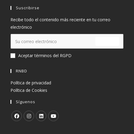
Suscribirse
Recibe todo el contenido más reciente en tu correo
electrónico
ENVIAR
Aceptar términos del RGPD
RNBD
Política de privacidad
Política de Cookies
Síguenos
Se
Se
Se
Se
abre
abre
abre
abre