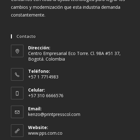
cambios y modernización que esta industria demanda
constantemente.
Contacto
Dirección:
Centro Empresarial Eco Torre. Cl. 98A #51 37,
Bogotá. Colombia
Teléfono:
+57 1 7714983
Celular:
+57 310 6666576
Email:
Se
kenzo@printpresscol.com
abre
en
Website:
tu
www.pps.com.co
aplicación