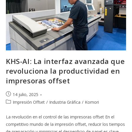
KHS-AI: La interfaz avanzada que
revoluciona la productividad en
impresoras offset
Publicación
14 julio, 2025
de
Categoría
Impresión Offset
/
Industria Gráfica
/
Komori
la
de
entrada:
la
La revolución en el control de las impresoras offset En el
entrada:
competitivo mundo de la impresión offset, reducir los tiempos
de preparación y minimizar el desperdicio de papel es clave…