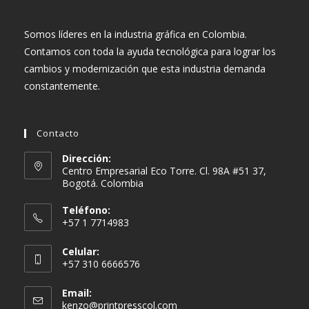
Somos líderes en la industria gráfica en Colombia.
Contamos con toda la ayuda tecnológica para lograr los
cambios y modernización que esta industria demanda
constantemente.
Contacto
Dirección:
Centro Empresarial Eco Torre. Cl. 98A #51 37,
Bogotá. Colombia
Teléfono:
+57 1 7714983
Celular:
+57 310 6666576
Email:
Se
kenzo@printpresscol.com