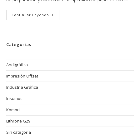
KHS-
Continuar Leyendo
AI:
La
Interfaz
Avanzada
Que
Revoluciona
Categorías
La
Productividad
En
Impresoras
Offset
Andigráfica
Impresión Offset
Industria Gráfica
Insumos
Komori
Lithrone G29
Sin categoría