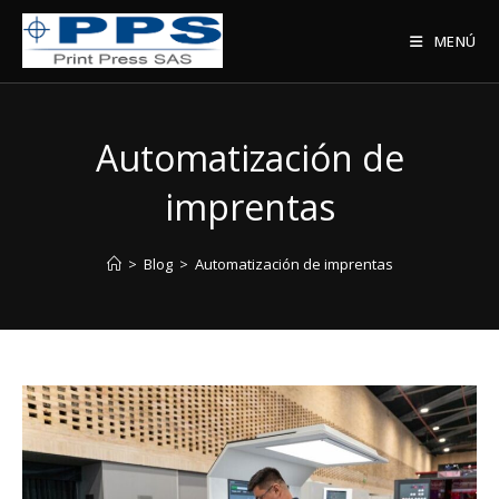
Saltar
al
MENÚ
contenido
Automatización de
imprentas
>
Blog
>
Automatización de imprentas