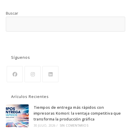
Buscar
BUSCAR
Síguenos
Se
Se
Se
abre
abre
abre
Arículos Recientes
en
en
en
una
una
una
Tiempos de entrega más rápidos con
impresoras Komori: la ventaja competitiva que
nueva
nueva
nueva
transforma la producción gráfica
pestaña
pestaña
pestaña
30 JULIO, 2026
/
SIN COMENTARIOS