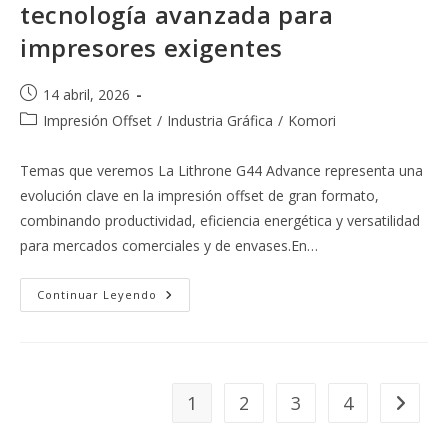
tecnología avanzada para
impresores exigentes
Publicación
14 abril, 2026
de
Categoría
Impresión Offset
/
Industria Gráfica
/
Komori
la
de
entrada:
la
Temas que veremos La Lithrone G44 Advance representa una
entrada:
evolución clave en la impresión offset de gran formato,
combinando productividad, eficiencia energética y versatilidad
para mercados comerciales y de envases.En…
Lithrone
Continuar Leyendo
G44
Advance:
Tecnología
Avanzada
Para
Impresores
Exigentes
1
2
3
4
Ir a la 