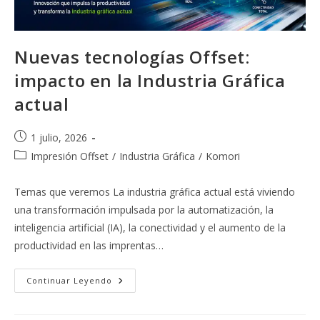
Nuevas tecnologías Offset:
impacto en la Industria Gráfica
actual
Publicación
1 julio, 2026
de
Categoría
Impresión Offset
/
Industria Gráfica
/
Komori
la
de
entrada:
la
Temas que veremos La industria gráfica actual está viviendo
entrada:
una transformación impulsada por la automatización, la
inteligencia artificial (IA), la conectividad y el aumento de la
productividad en las imprentas…
Nuevas
Continuar Leyendo
Tecnologías
Offset:
Impacto