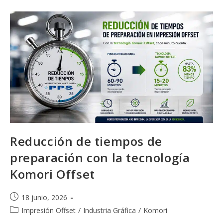
En
La
Industria
Gráfica
Actual
Reducción de tiempos de
preparación con la tecnología
Komori Offset
Publicación
18 junio, 2026
de
Categoría
Impresión Offset
/
Industria Gráfica
/
Komori
la
de