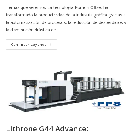
entrada:
la
Temas que veremos La tecnología Komori Offset ha
entrada:
transformado la productividad de la industria gráfica gracias a
la automatización de procesos, la reducción de desperdicios y
la disminución drástica de…
Reducción
Continuar Leyendo
De
Tiempos
De
Preparación
Con
La
Tecnología
Komori
Offset
Lithrone G44 Advance: