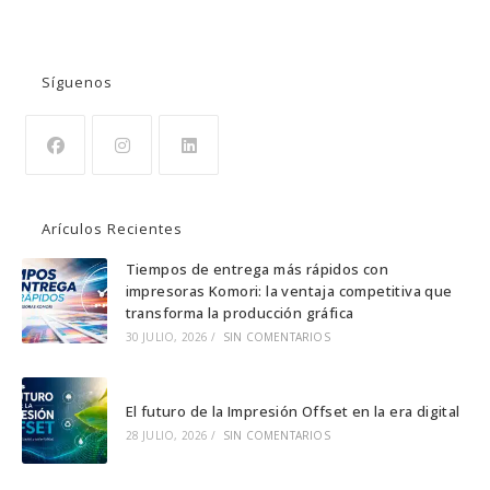
BUSCAR
Síguenos
Se
Se
Se
abre
abre
abre
Arículos Recientes
en
en
en
una
una
una
Tiempos de entrega más rápidos con
impresoras Komori: la ventaja competitiva que
nueva
nueva
nueva
transforma la producción gráfica
pestaña
pestaña
pestaña
30 JULIO, 2026
/
SIN COMENTARIOS
El futuro de la Impresión Offset en la era digital
28 JULIO, 2026
/
SIN COMENTARIOS