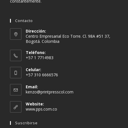
constantemente.
Contacto
Dirección:
Centro Empresarial Eco Torre. Cl. 98A #51 37,
Bogotá. Colombia
Teléfono:
+57 1 7714983
Celular:
+57 310 6666576
Email:
Se
kenzo@printpresscol.com
abre
en
Website:
tu
www.pps.com.co
aplicación
Suscribirse