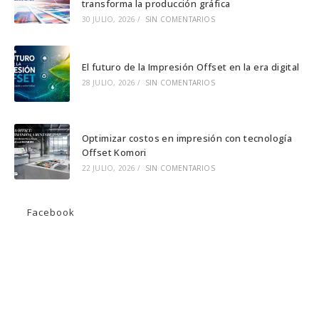
transforma la producción gráfica
pestaña
pestaña
pestaña
30 JULIO, 2026
/
SIN COMENTARIOS
El futuro de la Impresión Offset en la era digital
28 JULIO, 2026
/
SIN COMENTARIOS
Optimizar costos en impresión con tecnología
Offset Komori
22 JULIO, 2026
/
SIN COMENTARIOS
Facebook