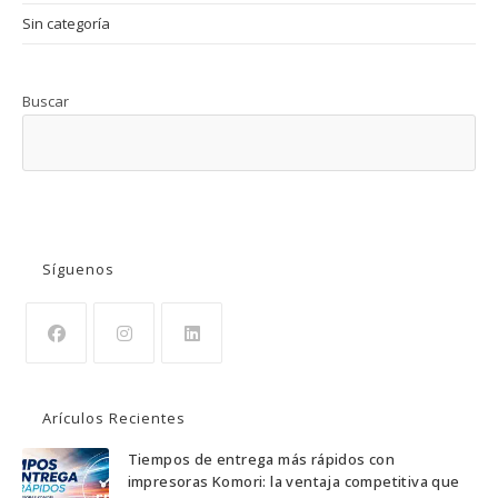
Sin categoría
Buscar
BUSCAR
Síguenos
Se
Se
Se
abre
abre
abre
Arículos Recientes
en
en
en
una
una
una
Tiempos de entrega más rápidos con
impresoras Komori: la ventaja competitiva que
nueva
nueva
nueva