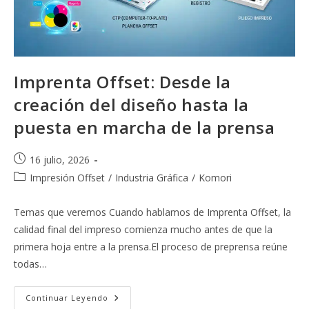
Imprenta Offset: Desde la
creación del diseño hasta la
puesta en marcha de la prensa
Publicación
16 julio, 2026
de
Categoría
Impresión Offset
/
Industria Gráfica
/
Komori
la
de
entrada:
la
Temas que veremos Cuando hablamos de Imprenta Offset, la
entrada:
calidad final del impreso comienza mucho antes de que la
primera hoja entre a la prensa.El proceso de preprensa reúne
todas…
Imprenta
Continuar Leyendo
Offset: