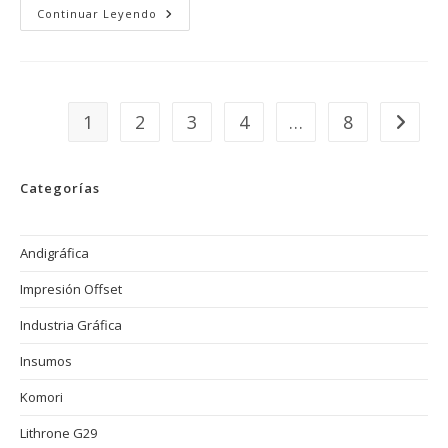
Tintas
Continuar Leyendo
A
Base
De
Agua
En
La
Imprenta
1
2
3
4
…
8
Ir a la 
Offset:
Sostenibilidad,
Eficiencia
Y
El
Categorías
Futuro
De
La
Industria
Gráfica
Andigráfica
Impresión Offset
Industria Gráfica
Insumos
Komori
Lithrone G29