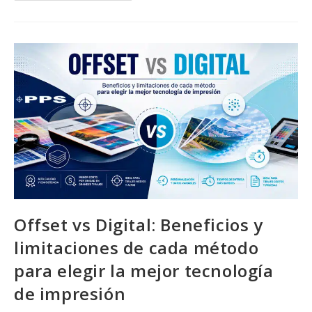
Desde
La
Creación
Del
Diseño
Hasta
La
Puesta
En
Marcha
De
La
Prensa
Offset vs Digital: Beneficios y
limitaciones de cada método
para elegir la mejor tecnología
de impresión