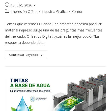
Publicación
10 julio, 2026
de
Categoría
Impresión Offset
/
Industria Gráfica
/
Komori
la
de
entrada:
la
Temas que veremos Cuando una empresa necesita producir
entrada:
material impreso surge una de las preguntas más frecuentes
del mercado: Offset vs Digital, ¿cuál es la mejor opción?La
respuesta depende del…
Offset
Continuar Leyendo
Vs
Digital:
Beneficios
Y
Limitaciones
De
Cada
Método
Para
Elegir
La
Mejor
Tecnología
De
Impresión