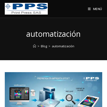
Saltar
al
MENÚ
contenido
automatización
>
Blog
>
automatización