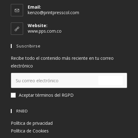
Email:
Se
kenzo@printpresscol.com
abre
en
Website:
tu
www.pps.com.co
aplicación
Suscribirse
Recibe todo el contenido más reciente en tu correo
electrónico
ENVIAR
Aceptar términos del RGPD
RNBD
Política de privacidad
Política de Cookies