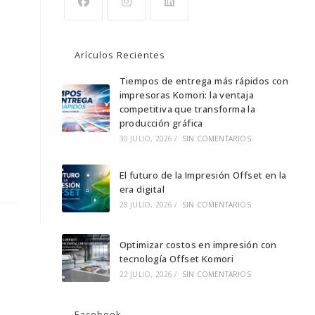
Se
Se
Se
abre
abre
abre
Arículos Recientes
en
en
en
una
una
Tiempos de entrega más rápidos con
una
impresoras Komori: la ventaja
nueva
nueva
nueva
competitiva que transforma la
pestaña
pestaña
pestaña
producción gráfica
30 JULIO, 2026
/
SIN COMENTARIOS
El futuro de la Impresión Offset en la
era digital
28 JULIO, 2026
/
SIN COMENTARIOS
Optimizar costos en impresión con
tecnología Offset Komori
22 JULIO, 2026
/
SIN COMENTARIOS
Facebook