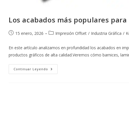
Los acabados más populares para 
Publicación
Categoría
15 enero, 2026
Impresión Offset
/
Industria Gráfica
/
K
de
de
la
la
En este artículo analizamos en profundidad los acabados en imp
entrada:
entrada:
productos gráficos de alta calidad.Veremos cómo barnices, lam
Los
Continuar Leyendo
Acabados
Más
Populares
Para
Impresiones
Offset
De
Alto
Impacto