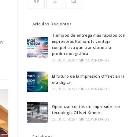
Se
Se
Se
abre
abre
abre
Arículos Recientes
en
en
en
una
una
Tiempos de entrega más rápidos con
una
impresoras Komori: la ventaja
an
nueva
nueva
nueva
competitiva que transforma la
pestaña
pestaña
pestaña
producción gráfica
30 JULIO, 2026
/
SIN COMENTARIOS
El futuro de la Impresión Offset en la
era digital
28 JULIO, 2026
/
SIN COMENTARIOS
Optimizar costos en impresión con
tecnología Offset Komori
22 JULIO, 2026
/
SIN COMENTARIOS
Facebook