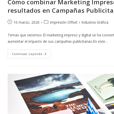
Cómo combinar Marketing Impreso 
resultados en Campañas Publicita
Publicación
Categoría
10 marzo, 2026
Impresión Offset
/
Industria Gráfica
de
de
la
la
Temas que veremos El marketing impreso y digital se ha conver
entrada:
entrada:
aumentar el impacto de sus campañas publicitarias.En este…
Cómo
Continuar Leyendo
Combinar
Marketing
Impreso
Y
Digital
Para
Obtener
Mejores
Resultados
En
Campañas
Publicitarias