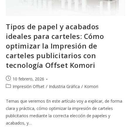
Tipos de papel y acabados
ideales para carteles: Cómo
optimizar la Impresión de
carteles publicitarios con
tecnología Offset Komori
Publicación
10 febrero, 2026
de
Categoría
Impresión Offset
/
Industria Gráfica
/
Komori
la
de
entrada:
la
Temas que veremos En este artículo voy a explicar, de forma
entrada:
clara y práctica, cómo optimizar la impresión de carteles
publicitarios mediante la correcta elección de papeles y
acabados, y…