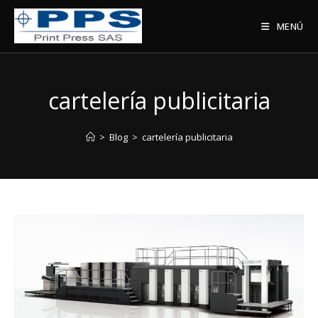
Saltar
al
MENÚ
contenido
cartelería publicitaria
>
Blog
>
cartelería publicitaria