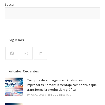
Buscar
BUSCAR
Síguenos
Se
Se
Se
abre
abre
abre
Arículos Recientes
en
en
en
una
una
una
Tiempos de entrega más rápidos con
impresoras Komori: la ventaja competitiva que
nueva
nueva
nueva
transforma la producción gráfica
pestaña
pestaña
pestaña
30 JULIO, 2026
/
SIN COMENTARIOS