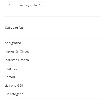
Tipos
Continuar Leyendo
De
Papel
Y
Acabados
Ideales
Para
Categorías
Carteles:
Cómo
Optimizar
La
Impresión
Andigráfica
De
Carteles
Impresión Offset
Publicitarios
Con
Tecnología
Industria Gráfica
Offset
Komori
Insumos
Komori
Lithrone G29
Sin categoría