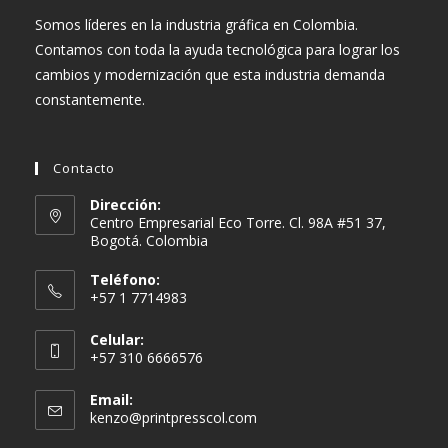
Somos líderes en la industria gráfica en Colombia.
Contamos con toda la ayuda tecnológica para lograr los
cambios y modernización que esta industria demanda
constantemente.
Contacto
Dirección:
Centro Empresarial Eco Torre. Cl. 98A #51 37,
Bogotá. Colombia
Teléfono:
+57 1 7714983
Celular:
+57 310 6666576
Email:
Se
kenzo@printpresscol.com
abre