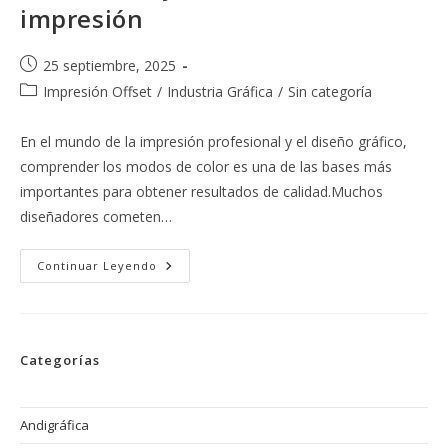
impresión
Publicación
25 septiembre, 2025
de
Categoría
Impresión Offset
/
Industria Gráfica
/
Sin categoría
la
de
entrada:
la
En el mundo de la impresión profesional y el diseño gráfico,
entrada:
comprender los modos de color es una de las bases más
importantes para obtener resultados de calidad.Muchos
diseñadores cometen…
Diferencias
Continuar Leyendo
Entre
RGB
Vs
CMYK
Vs
Pantone
Categorías
Y
Cuándo
Usarlos
En
Impresión
Andigráfica