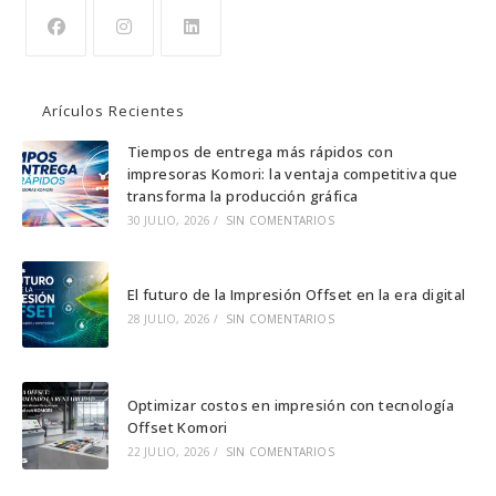
Se
Se
Se
abre
abre
abre
Arículos Recientes
en
en
en
una
una
una
Tiempos de entrega más rápidos con
impresoras Komori: la ventaja competitiva que
nueva
nueva
nueva
transforma la producción gráfica
pestaña
pestaña
pestaña
30 JULIO, 2026
/
SIN COMENTARIOS
El futuro de la Impresión Offset en la era digital
28 JULIO, 2026
/
SIN COMENTARIOS
Optimizar costos en impresión con tecnología
Offset Komori
22 JULIO, 2026
/
SIN COMENTARIOS