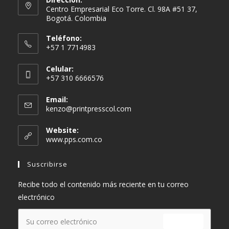
Centro Empresarial Eco Torre. Cl. 98A #51 37,
Bogotá. Colombia
Teléfono:
+57 1 7714983
Celular:
+57 310 6666576
Email:
Se
kenzo@printpresscol.com
abre
en
Website:
tu
www.pps.com.co
aplicación
Suscribirse
Recibe todo el contenido más reciente en tu correo
electrónico
ENVIAR