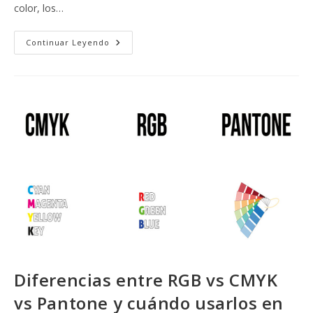
color, los…
Perfilado
Continuar Leyendo
CMYK
En
La
Gestión
De
Color
En
La
Impresión
Offset:
Clave
Para
Una
Producción
Precisa
Y
Rentable
Diferencias entre RGB vs CMYK
vs Pantone y cuándo usarlos en