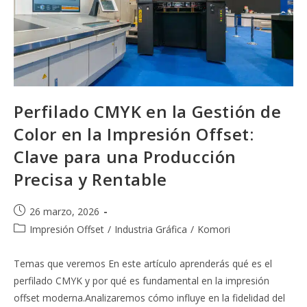
Perfilado CMYK en la Gestión de
Color en la Impresión Offset:
Clave para una Producción
Precisa y Rentable
Publicación
26 marzo, 2026
de
Categoría
Impresión Offset
/
Industria Gráfica
/
Komori
la
de
entrada:
la
Temas que veremos En este artículo aprenderás qué es el
entrada:
perfilado CMYK y por qué es fundamental en la impresión
offset moderna.Analizaremos cómo influye en la fidelidad del