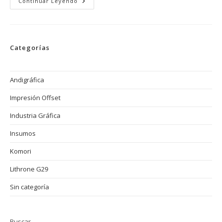
KP-
Continuar Leyendo
Connect:
La
Solución
De
Komori
Para
Categorías
Optimizar
Y
Controlar
La
Producción
Andigráfica
De
Impresión
Impresión Offset
Industria Gráfica
Insumos
Komori
Lithrone G29
Sin categoría
Buscar