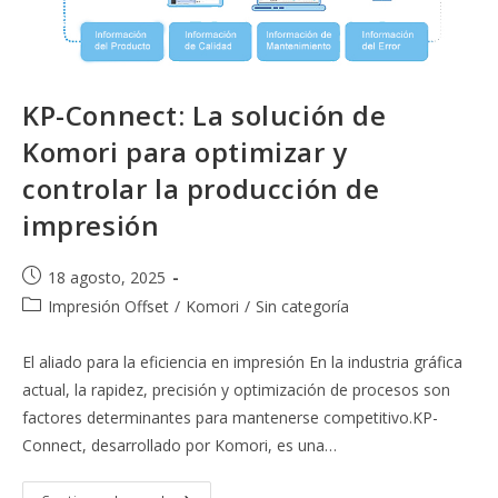
KP-Connect: La solución de
Komori para optimizar y
controlar la producción de
impresión
Publicación
18 agosto, 2025
de
Categoría
Impresión Offset
/
Komori
/
Sin categoría
la
de
entrada:
la
El aliado para la eficiencia en impresión En la industria gráfica
entrada:
actual, la rapidez, precisión y optimización de procesos son
factores determinantes para mantenerse competitivo.KP-
Connect, desarrollado por Komori, es una…