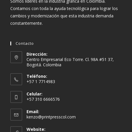
Somos líderes en la industria gráfica en Colombia.
Contamos con toda la ayuda tecnológica para lograr los
cambios y modernización que esta industria demanda
constantemente.
Contacto
Dirección:
Centro Empresarial Eco Torre. Cl. 98A #51 37,
Bogotá. Colombia
Teléfono:
+57 1 7714983
Celular:
+57 310 6666576
Email:
Se
kenzo@printpresscol.com
abre
en
Website: