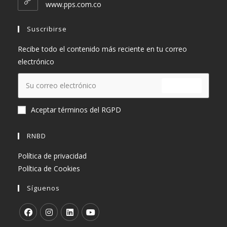
tu
www.pps.com.co
aplicación
Suscribirse
Recibe todo el contenido más reciente en tu correo
electrónico
ENVIAR
Aceptar términos del RGPD
RNBD
Política de privacidad
Política de Cookies
Síguenos
Se
Se
Se
Se