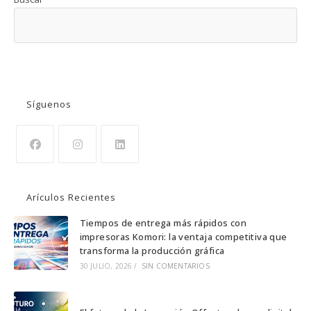
BUSCAR
Síguenos
Se
Se
Se
abre
abre
abre
Arículos Recientes
en
en
en
una
una
una
Tiempos de entrega más rápidos con
impresoras Komori: la ventaja competitiva que
nueva
nueva
nueva
transforma la producción gráfica
pestaña
pestaña
pestaña
30 JULIO, 2026
/
SIN COMENTARIOS