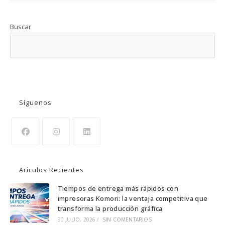
Buscar
BUSCAR
Síguenos
Se
Se
Se
abre
abre
abre
Arículos Recientes
en
en
en
una
una
una
Tiempos de entrega más rápidos con
impresoras Komori: la ventaja competitiva que
nueva
nueva
nueva
transforma la producción gráfica
pestaña
pestaña
pestaña
30 JULIO, 2026
/
SIN COMENTARIOS