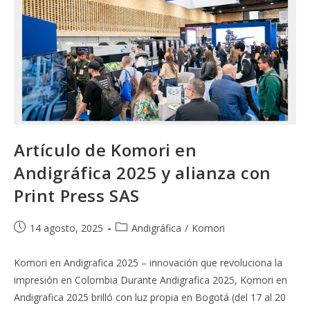
Artículo de Komori en
Andigráfica 2025 y alianza con
Print Press SAS
Publicación
Categoría
14 agosto, 2025
Andigráfica
/
Komori
de
de
la
la
Komori en Andigrafica 2025 – innovación que revoluciona la
entrada:
entrada:
impresión en Colombia Durante Andigrafica 2025, Komori en
Andigrafica 2025 brilló con luz propia en Bogotá (del 17 al 20