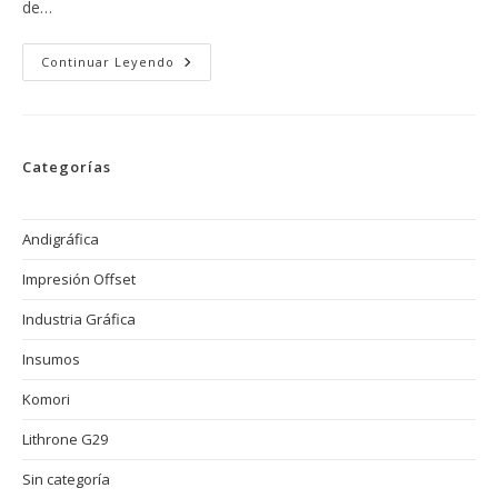
de…
Artículo
Continuar Leyendo
De
Komori
En
Andigráfica
2025
Y
Categorías
Alianza
Con
Print
Press
SAS
Andigráfica
Impresión Offset
Industria Gráfica
Insumos
Komori
Lithrone G29
Sin categoría