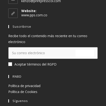
Se
kenzo@printpresscol.com
abre
en
Website:
tu
www.pps.com.co
aplicación
Suscribirse
Recibe todo el contenido más reciente en tu correo
electrónico
ENVIAR
Aceptar términos del RGPD
RNBD
Política de privacidad
Política de Cookies
Síguenos