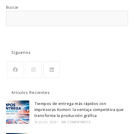
Buscar
BUSCAR
Síguenos
Se
Se
Se
abre
abre
abre
Arículos Recientes
en
en
en
una
una
una
Tiempos de entrega más rápidos con
impresoras Komori: la ventaja competitiva que
nueva
nueva
nueva
transforma la producción gráfica
pestaña
pestaña
pestaña
30 JULIO, 2026
/
SIN COMENTARIOS