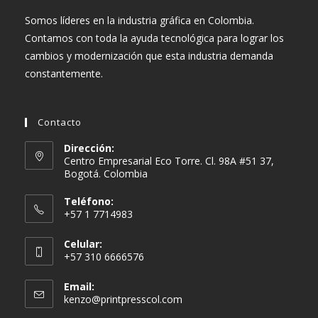
Somos líderes en la industria gráfica en Colombia.
Contamos con toda la ayuda tecnológica para lograr los
cambios y modernización que esta industria demanda
constantemente.
Contacto
Dirección:
Centro Empresarial Eco Torre. Cl. 98A #51 37,
Bogotá. Colombia
Teléfono:
+57 1 7714983
Celular:
+57 310 6666576
Email:
Se
kenzo@printpresscol.com
abre