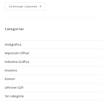
El
Continuar Leyendo
Futuro
De
La
Industria
Gráfica
Offset:
Categorías
Digitalización
De
Procesos,
Automatización
Y
Andigráfica
Competitividad
Impresión Offset
Industria Gráfica
Insumos
Komori
Lithrone G29
Sin categoría