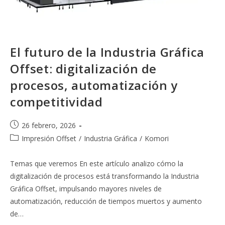
El futuro de la Industria Gráfica
Offset: digitalización de
procesos, automatización y
competitividad
Publicación
26 febrero, 2026
de
Categoría
Impresión Offset
/
Industria Gráfica
/
Komori
la
de
entrada:
la
Temas que veremos En este artículo analizo cómo la
entrada:
digitalización de procesos está transformando la Industria
Gráfica Offset, impulsando mayores niveles de
automatización, reducción de tiempos muertos y aumento
de…