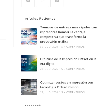
Se
Se
Se
abre
abre
abre
Arículos Recientes
en
en
en
una
una
Tiempos de entrega más rápidos con
una
impresoras Komori: la ventaja
nueva
nueva
nueva
competitiva que transforma la
pestaña
pestaña
pestaña
producción gráfica
30 JULIO, 2026
/
SIN COMENTARIOS
El futuro de la Impresión Offset en la
era digital
28 JULIO, 2026
/
SIN COMENTARIOS
Optimizar costos en impresión con
tecnología Offset Komori
22 JULIO, 2026
/
SIN COMENTARIOS
Facebook