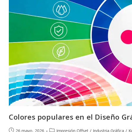
Colores populares en el Diseño Gr
Publicación
Categoría
26 mayo, 2026
Impresión Offset
/
Industria Gráfica
/
K