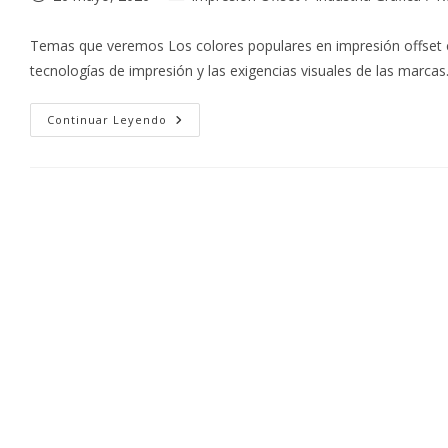
de
de
la
la
Temas que veremos Los colores populares en impresión offset 
entrada:
entrada:
tecnologías de impresión y las exigencias visuales de las marca
Colores
Continuar Leyendo
Populares
En
El
Diseño
Gráfico
Para
Impresión
Offset