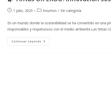
Publicación
Categoría
1 julio, 2025
Insumos
/
Sin categoría
de
de
la
la
En un mundo donde la sostenibilidad se ha convertido en una pri
entrada:
entrada:
responsables y respetuosos con el medio ambiente.Las tintas
🌿
Continuar Leyendo
Tintas
UX
EKOO:
Innovación
Sostenible
En
La
Impresión
Offset