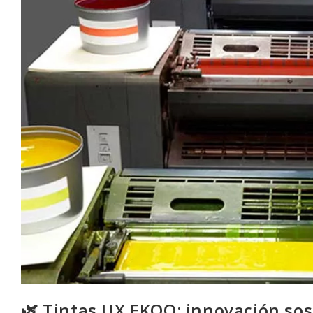
🌿 Tintas UX EKOO: innovación sos