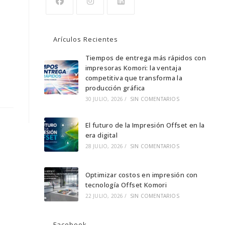
Se
Se
Se
abre
abre
abre
Arículos Recientes
en
en
en
una
una
Tiempos de entrega más rápidos con
una
impresoras Komori: la ventaja
nueva
nueva
nueva
competitiva que transforma la
pestaña
pestaña
pestaña
producción gráfica
30 JULIO, 2026
/
SIN COMENTARIOS
El futuro de la Impresión Offset en la
era digital
28 JULIO, 2026
/
SIN COMENTARIOS
Optimizar costos en impresión con
tecnología Offset Komori
22 JULIO, 2026
/
SIN COMENTARIOS
Facebook