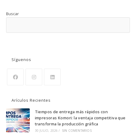
Buscar
BUSCAR
Síguenos
Se
Se
Se
abre
abre
abre
Arículos Recientes
en
en
en
una
una
una
Tiempos de entrega más rápidos con
impresoras Komori: la ventaja competitiva que
nueva
nueva
nueva
transforma la producción gráfica
pestaña
pestaña
pestaña
30 JULIO, 2026
/
SIN COMENTARIOS