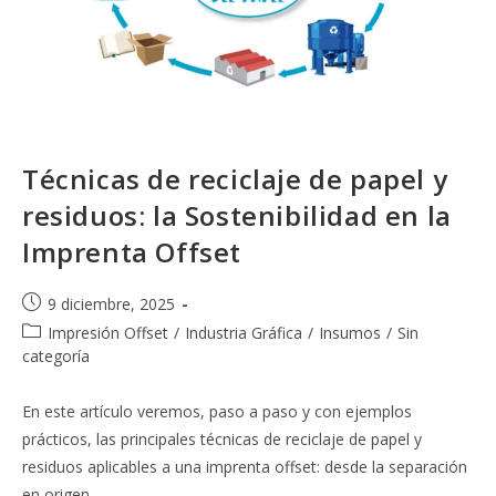
Técnicas de reciclaje de papel y
residuos: la Sostenibilidad en la
Imprenta Offset
Publicación
9 diciembre, 2025
de
Categoría
Impresión Offset
/
Industria Gráfica
/
Insumos
/
Sin
la
de
categoría
entrada:
la
entrada:
En este artículo veremos, paso a paso y con ejemplos
prácticos, las principales técnicas de reciclaje de papel y
residuos aplicables a una imprenta offset: desde la separación
en origen…