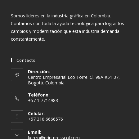
Somos líderes en la industria gráfica en Colombia.
Contamos con toda la ayuda tecnológica para lograr los
cambios y modernización que esta industria demanda
constantemente.
Contacto
Dirección:
Centro Empresarial Eco Torre. Cl. 98A #51 37,
Bogotá. Colombia
Teléfono:
+57 1 7714983
Celular:
+57 310 6666576
Email:
Se
kenzo@printpresscol.com