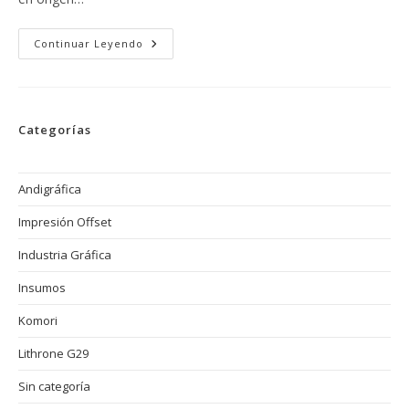
Técnicas
Continuar Leyendo
De
Reciclaje
De
Papel
Y
Residuos:
Categorías
La
Sostenibilidad
En
La
Imprenta
Andigráfica
Offset
Impresión Offset
Industria Gráfica
Insumos
Komori
Lithrone G29
Sin categoría