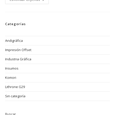
La
Máquina
Cosedora
Automática
Que
Redefine
Categorías
La
Excelencia
En
Encuadernación
Profesional
Andigráfica
Impresión Offset
Industria Gráfica
Insumos
Komori
Lithrone G29
Sin categoría
Buscar