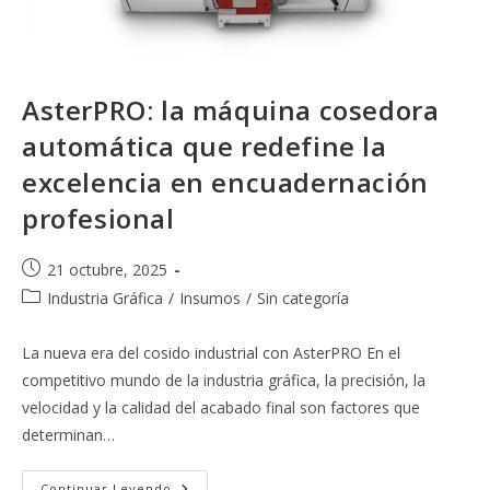
AsterPRO: la máquina cosedora
automática que redefine la
excelencia en encuadernación
profesional
Publicación
21 octubre, 2025
de
Categoría
Industria Gráfica
/
Insumos
/
Sin categoría
la
de
entrada:
la
La nueva era del cosido industrial con AsterPRO En el
entrada:
competitivo mundo de la industria gráfica, la precisión, la
velocidad y la calidad del acabado final son factores que
determinan…
AsterPRO:
Continuar Leyendo