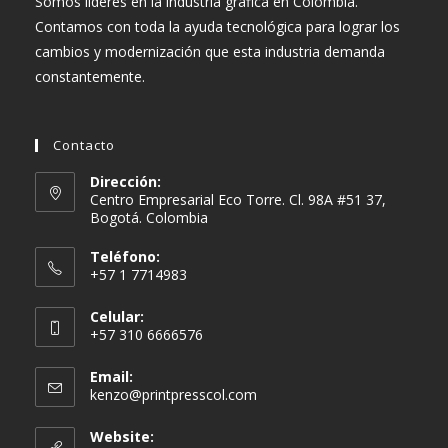
Somos líderes en la industria gráfica en Colombia.
Contamos con toda la ayuda tecnológica para lograr los
cambios y modernización que esta industria demanda
constantemente.
Contacto
Dirección:
Centro Empresarial Eco Torre. Cl. 98A #51 37,
Bogotá. Colombia
Teléfono:
+57 1 7714983
Celular:
+57 310 6666576
Email:
Se
kenzo@printpresscol.com
abre
en
Website:
tu