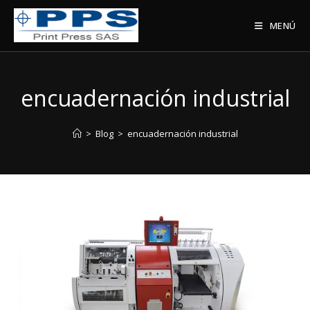
Saltar
al
MENÚ
contenido
encuadernación industrial
>
Blog
>
encuadernación industrial