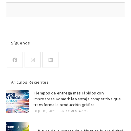
BUSCAR
Síguenos
Se
Se
Se
abre
abre
abre
Arículos Recientes
en
en
en
una
una
una
Tiempos de entrega más rápidos con
impresoras Komori: la ventaja competitiva que
nueva
nueva
nueva
transforma la producción gráfica
pestaña
pestaña
pestaña
30 JULIO, 2026
/
SIN COMENTARIOS
El futuro de la Impresión Offset en la era digital