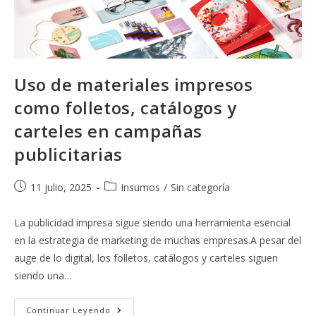
Uso de materiales impresos
como folletos, catálogos y
carteles en campañas
publicitarias
Publicación
Categoría
11 julio, 2025
Insumos
/
Sin categoría
de
de
la
la
La publicidad impresa sigue siendo una herramienta esencial
entrada:
entrada:
en la estrategia de marketing de muchas empresas.A pesar del
auge de lo digital, los folletos, catálogos y carteles siguen
siendo una…
Uso
Continuar Leyendo