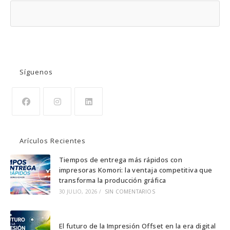
BUSCAR
Síguenos
Se
Se
Se
abre
abre
abre
Arículos Recientes
en
en
en
una
una
una
Tiempos de entrega más rápidos con
impresoras Komori: la ventaja competitiva que
nueva
nueva
nueva
transforma la producción gráfica
pestaña
pestaña
pestaña
30 JULIO, 2026
/
SIN COMENTARIOS
El futuro de la Impresión Offset en la era digital