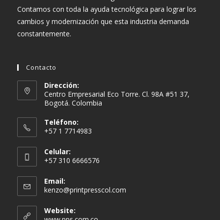
Contamos con toda la ayuda tecnológica para lograr los
cambios y modernización que esta industria demanda
constantemente.
Contacto
Dirección:
Centro Empresarial Eco Torre. Cl. 98A #51 37,
Bogotá. Colombia
Teléfono:
+57 1 7714983
Celular:
+57 310 6666576
Email:
Se
kenzo@printpresscol.com
abre
en
Website:
tu
www.pps.com.co