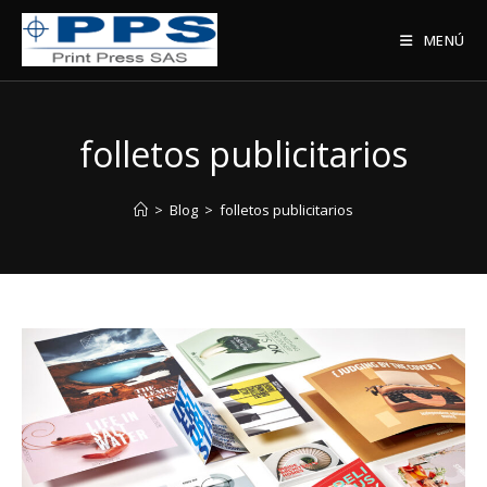
Saltar
al
MENÚ
contenido
folletos publicitarios
>
Blog
>
folletos publicitarios