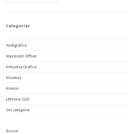
De
Materiales
Impresos
Como
Folletos,
Catálogos
Categorías
Y
Carteles
En
Campañas
Publicitarias
Andigráfica
Impresión Offset
Industria Gráfica
Insumos
Komori
Lithrone G29
Sin categoría
Buscar