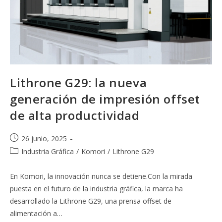
Lithrone G29: la nueva
generación de impresión offset
de alta productividad
Publicación
26 junio, 2025
de
Categoría
Industria Gráfica
/
Komori
/
Lithrone G29
la
de
entrada:
la
En Komori, la innovación nunca se detiene.Con la mirada
entrada:
puesta en el futuro de la industria gráfica, la marca ha
desarrollado la Lithrone G29, una prensa offset de
alimentación a…