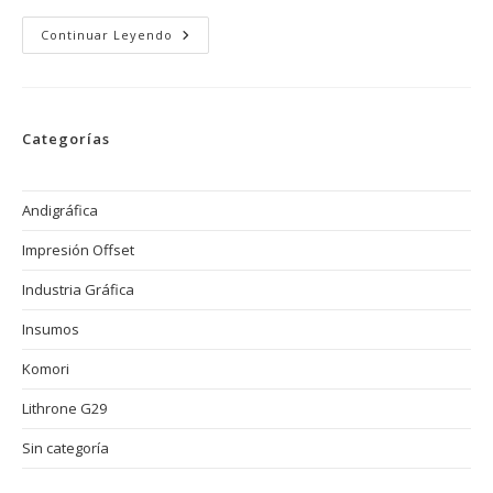
Lithrone
Continuar Leyendo
G29:
La
Nueva
Generación
De
Impresión
Categorías
Offset
De
Alta
Productividad
Andigráfica
Impresión Offset
Industria Gráfica
Insumos
Komori
Lithrone G29
Sin categoría