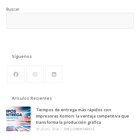
Buscar
BUSCAR
Síguenos
Se
Se
Se
abre
abre
abre
Arículos Recientes
en
en
en
una
una
una
Tiempos de entrega más rápidos con
impresoras Komori: la ventaja competitiva que
nueva
nueva
nueva
transforma la producción gráfica
pestaña
pestaña
pestaña
30 JULIO, 2026
/
SIN COMENTARIOS