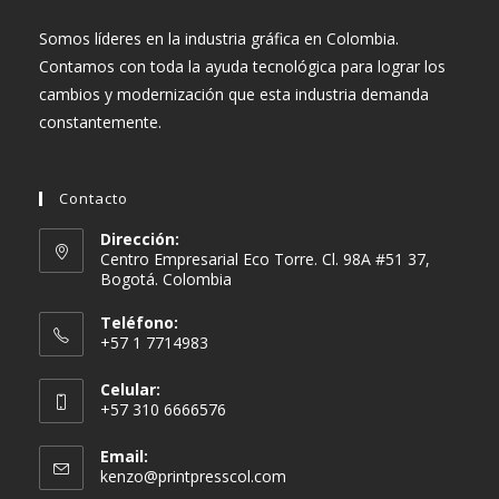
Somos líderes en la industria gráfica en Colombia.
Contamos con toda la ayuda tecnológica para lograr los
cambios y modernización que esta industria demanda
constantemente.
Contacto
Dirección:
Centro Empresarial Eco Torre. Cl. 98A #51 37,
Bogotá. Colombia
Teléfono:
+57 1 7714983
Celular:
+57 310 6666576
Email:
Se
kenzo@printpresscol.com
abre