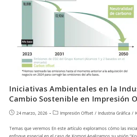
Iniciativas Ambientales en la Indu
Cambio Sostenible en Impresión O
Publicación
Categoría
24 marzo, 2026
Impresión Offset
/
Industria Gráfica
/
de
de
la
la
Temas que veremos En este artículo exploramos cómo las iniciat
entrada:
entrada:
enfoque especial en el caso de Komori.Analizamos su visión “K