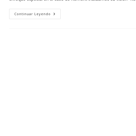
Iniciativas
Continuar Leyendo
Ambientales
En
La
Industria
Gráfica:
Cómo
Komori
Lidera
El
Cambio
Sostenible
En
Impresión
Offset