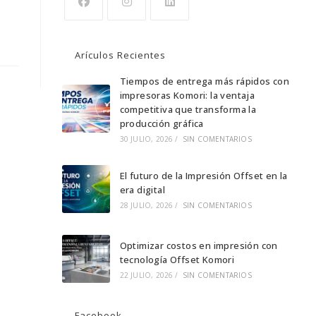
Se
Se
Se
abre
abre
abre
Arículos Recientes
en
en
en
una
una
Tiempos de entrega más rápidos con
una
impresoras Komori: la ventaja
nueva
nueva
nueva
competitiva que transforma la
pestaña
pestaña
pestaña
producción gráfica
30 JULIO, 2026
/
SIN COMENTARIOS
El futuro de la Impresión Offset en la
era digital
28 JULIO, 2026
/
SIN COMENTARIOS
Optimizar costos en impresión con
tecnología Offset Komori
22 JULIO, 2026
/
SIN COMENTARIOS
Facebook