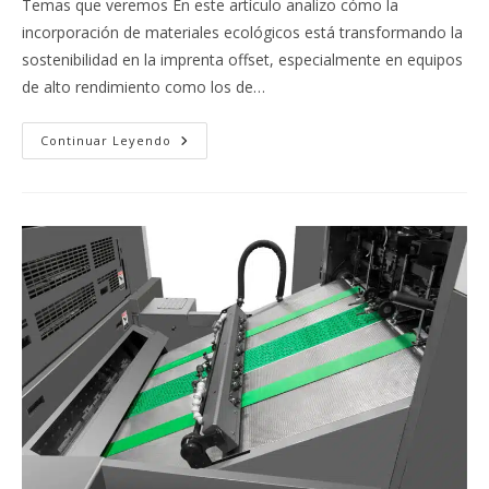
Temas que veremos En este artículo analizo cómo la
entrada:
entrada:
incorporación de materiales ecológicos está transformando la
sostenibilidad en la imprenta offset, especialmente en equipos
de alto rendimiento como los de…
Materiales
Continuar Leyendo
Ecológicos.
Sostenibilidad
En
La
Imprenta
Offset