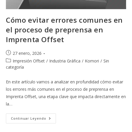
Cómo evitar errores comunes en
el proceso de preprensa en
Imprenta Offset
Publicación
27 enero, 2026
de
Categoría
Impresión Offset
/
Industria Gráfica
/
Komori
/
Sin
la
de
categoría
entrada:
la
entrada:
En este artículo vamos a analizar en profundidad cómo evitar
los errores más comunes en el proceso de preprensa en
Imprenta Offset, una etapa clave que impacta directamente en
la…
Cómo
Continuar Leyendo
Evitar
Errores
Comunes