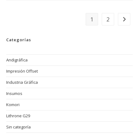
En
El
Proceso
De
1
2
Ir a la 
Preprensa
En
Imprenta
Offset
Categorías
Andigráfica
Impresión Offset
Industria Gráfica
Insumos
Komori
Lithrone G29
Sin categoría