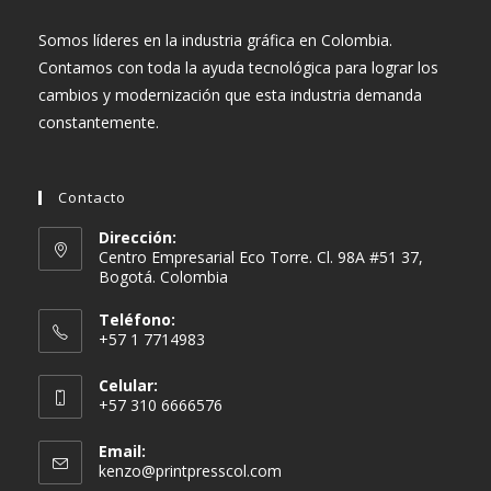
Somos líderes en la industria gráfica en Colombia.
Contamos con toda la ayuda tecnológica para lograr los
cambios y modernización que esta industria demanda
constantemente.
Contacto
Dirección:
Centro Empresarial Eco Torre. Cl. 98A #51 37,
Bogotá. Colombia
Teléfono:
+57 1 7714983
Celular:
+57 310 6666576
Email:
Se
kenzo@printpresscol.com
abre