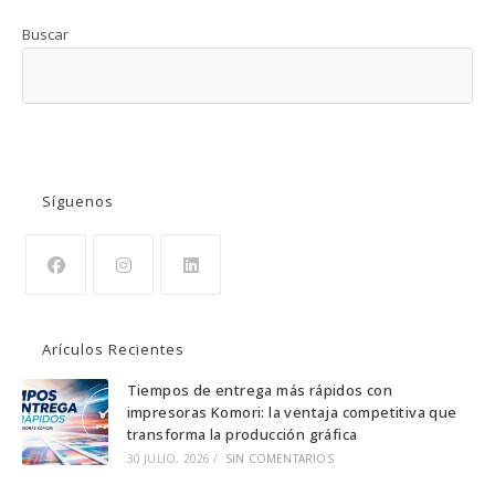
Buscar
BUSCAR
Síguenos
Se
Se
Se
abre
abre
abre
Arículos Recientes
en
en
en
una
una
una
Tiempos de entrega más rápidos con
impresoras Komori: la ventaja competitiva que
nueva
nueva
nueva
transforma la producción gráfica
pestaña
pestaña
pestaña
30 JULIO, 2026
/
SIN COMENTARIOS