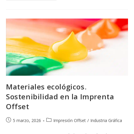
Desde
La
Creación
Del
Diseño
Hasta
La
Puesta
En
Marcha
De
La
Prensa
Materiales ecológicos.
Sostenibilidad en la Imprenta
Offset
Publicación
Categoría
5 marzo, 2026
Impresión Offset
/
Industria Gráfica
de
de
la
la