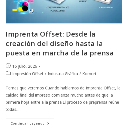
Imprenta Offset: Desde la
creación del diseño hasta la
puesta en marcha de la prensa
Publicación
16 julio, 2026
de
Categoría
Impresión Offset
/
Industria Gráfica
/
Komori
la
de
entrada:
la
Temas que veremos Cuando hablamos de Imprenta Offset, la
entrada:
calidad final del impreso comienza mucho antes de que la
primera hoja entre a la prensa.El proceso de preprensa reúne
todas…
Imprenta
Continuar Leyendo
Offset: