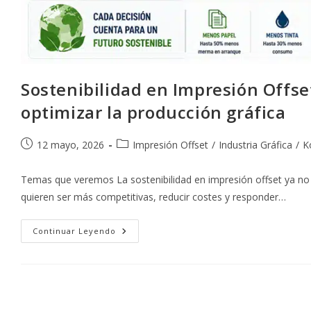
Sostenibilidad en Impresión Offse
optimizar la producción gráfica
Publicación
Categoría
12 mayo, 2026
Impresión Offset
/
Industria Gráfica
/
K
de
de
la
la
Temas que veremos La sostenibilidad en impresión offset ya no 
entrada:
entrada:
quieren ser más competitivas, reducir costes y responder…
Sostenibilidad
Continuar Leyendo
En
Impresión
Offset:
Cómo
Reducir
Impacto
Ambiental
Y