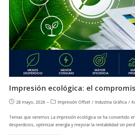
Impresión ecológica: el compromis
Publicación
Categoría
28 mayo, 2026
Impresión Offset
/
Industria Gráfica
/
K
de
de
la
la
Temas que veremos La impresión ecológica se ha convertido en 
entrada:
entrada:
desperdicios, optimizar energía y mejorar la rentabilidad sin per