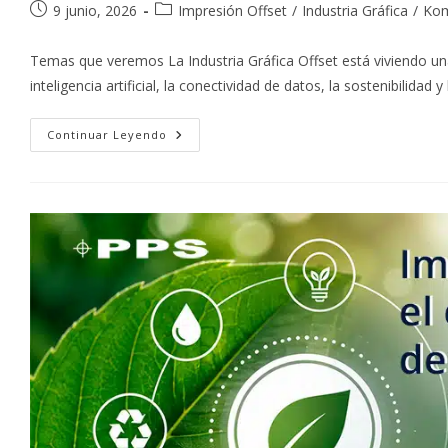
Publicación
Categoría
9 junio, 2026
Impresión Offset
/
Industria Gráfica
/
Kom
de
de
la
la
Temas que veremos La Industria Gráfica Offset está viviendo un
entrada:
entrada:
inteligencia artificial, la conectividad de datos, la sostenibilidad
El
Continuar Leyendo
Futuro
De
La
Industria
Gráfica
Offset:
¿Hacia
Dónde
Vamos?