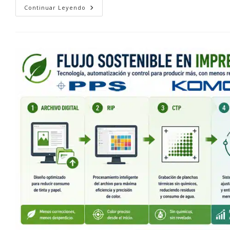
Impresión
Continuar Leyendo
Ecológica:
El
Compromiso
Sostenible
De
Komori
Offset