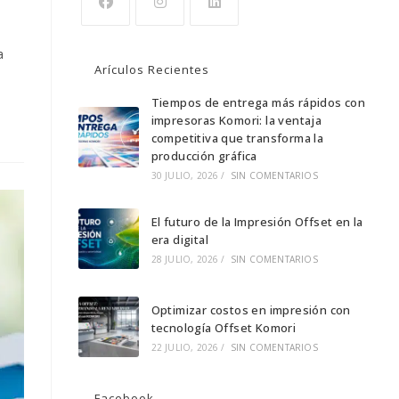
Se
Se
Se
a
abre
abre
abre
Arículos Recientes
en
en
en
una
una
Tiempos de entrega más rápidos con
una
impresoras Komori: la ventaja
nueva
nueva
nueva
competitiva que transforma la
pestaña
pestaña
pestaña
producción gráfica
30 JULIO, 2026
/
SIN COMENTARIOS
El futuro de la Impresión Offset en la
era digital
28 JULIO, 2026
/
SIN COMENTARIOS
Optimizar costos en impresión con
tecnología Offset Komori
22 JULIO, 2026
/
SIN COMENTARIOS
Facebook