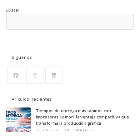
Buscar
BUSCAR
Síguenos
Se
Se
Se
abre
abre
abre
Arículos Recientes
en
en
en
una
una
una
Tiempos de entrega más rápidos con
impresoras Komori: la ventaja competitiva que
nueva
nueva
nueva
transforma la producción gráfica
pestaña
pestaña
pestaña
30 JULIO, 2026
/
SIN COMENTARIOS