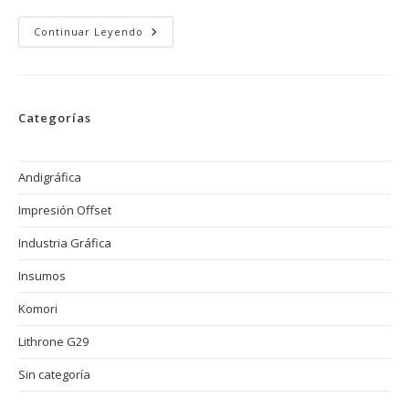
Ventajas
Continuar Leyendo
De
La
Impresión
Offset
Vs
Impresión
Categorías
Digital
En
Grandes
Tiradas
Andigráfica
Impresión Offset
Industria Gráfica
Insumos
Komori
Lithrone G29
Sin categoría