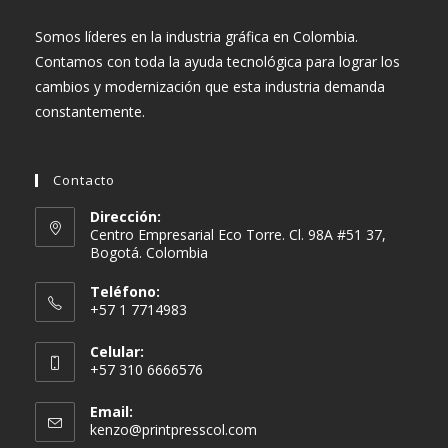
Somos líderes en la industria gráfica en Colombia.
Contamos con toda la ayuda tecnológica para lograr los
cambios y modernización que esta industria demanda
constantemente.
Contacto
Dirección:
Centro Empresarial Eco Torre. Cl. 98A #51 37,
Bogotá. Colombia
Teléfono:
+57 1 7714983
Celular:
+57 310 6666576
Email:
Se
kenzo@printpresscol.com
abre