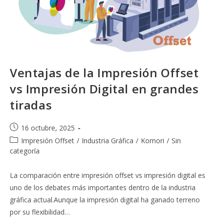
Ventajas de la Impresión Offset
vs Impresión Digital en grandes
tiradas
Publicación
16 octubre, 2025
de
Categoría
Impresión Offset
/
Industria Gráfica
/
Komori
/
Sin
la
de
categoría
entrada:
la
entrada:
La comparación entre impresión offset vs impresión digital es
uno de los debates más importantes dentro de la industria
gráfica actual.Aunque la impresión digital ha ganado terreno
por su flexibilidad…