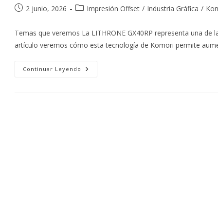
Publicación
Categoría
2 junio, 2026
Impresión Offset
/
Industria Gráfica
/
Kom
de
de
la
la
Temas que veremos La LITHRONE GX40RP representa una de las 
entrada:
entrada:
artículo veremos cómo esta tecnología de Komori permite aume
LITHRONE
Continuar Leyendo
GX40RP:
La
Impresora
Offset
De
Doble
Cara
Que
Redefine
La
Productividad
Y
La
Rentabilidad