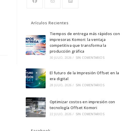
Se
Se
Se
abre
abre
abre
Arículos Recientes
en
en
en
una
una
Tiempos de entrega más rápidos con
una
impresoras Komori: la ventaja
nueva
nueva
nueva
competitiva que transforma la
pestaña
pestaña
pestaña
producción gráfica
30 JULIO, 2026
/
SIN COMENTARIOS
El futuro de la Impresión Offset en la
era digital
28 JULIO, 2026
/
SIN COMENTARIOS
Optimizar costos en impresión con
tecnología Offset Komori
22 JULIO, 2026
/
SIN COMENTARIOS
Facebook