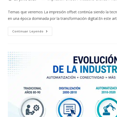
de
de
la
la
Temas que veremos La impresión offset continúa siendo la tecnolo
entrada:
entrada:
en una época dominada por la transformación digital.En este ar
El
Continuar Leyendo
Futuro
De
La
Impresión
Offset
En
La
Era
Digital