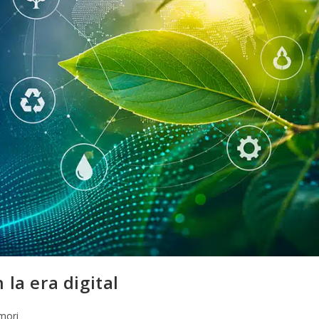
 la era digital
mori