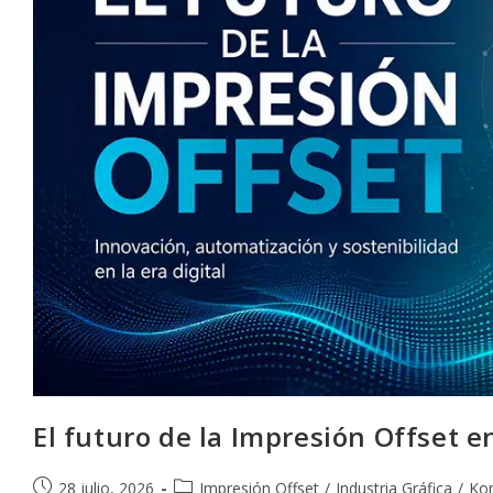
El futuro de la Impresión Offset en
Publicación
Categoría
28 julio, 2026
Impresión Offset
/
Industria Gráfica
/
Ko