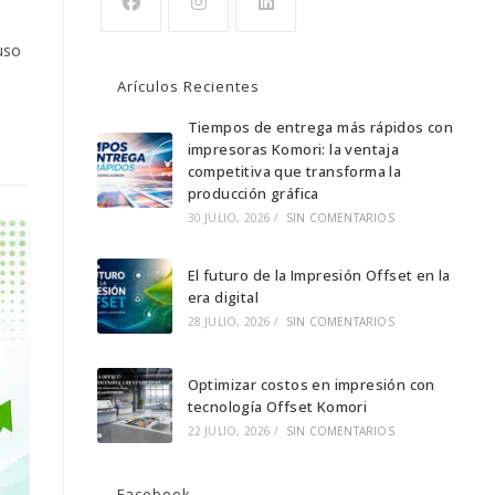
Se
Se
Se
uso
abre
abre
abre
Arículos Recientes
en
en
en
una
una
Tiempos de entrega más rápidos con
una
impresoras Komori: la ventaja
nueva
nueva
nueva
competitiva que transforma la
pestaña
pestaña
pestaña
producción gráfica
30 JULIO, 2026
/
SIN COMENTARIOS
El futuro de la Impresión Offset en la
era digital
28 JULIO, 2026
/
SIN COMENTARIOS
Optimizar costos en impresión con
tecnología Offset Komori
22 JULIO, 2026
/
SIN COMENTARIOS
Facebook