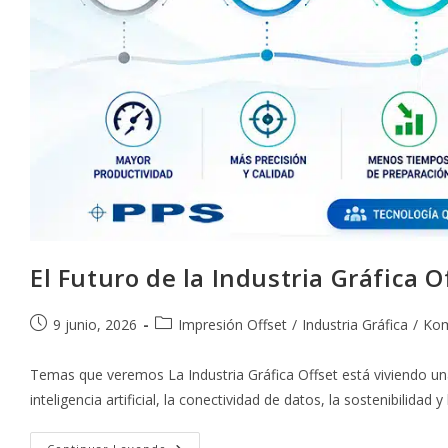
El Futuro de la Industria Gráfica
Publicación
Categoría
9 junio, 2026
Impresión Offset
/
Industria Gráfica
/
Kom
de
de
la
la
Temas que veremos La Industria Gráfica Offset está viviendo un
entrada:
entrada:
inteligencia artificial, la conectividad de datos, la sostenibilidad