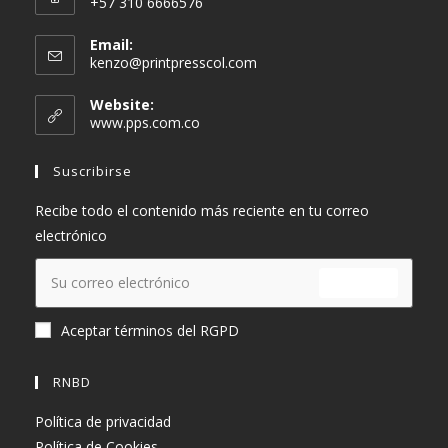
+57 310 6666576
Email:
Se
kenzo@printpresscol.com
abre
en
Website:
tu
www.pps.com.co
aplicación
Suscribirse
Recibe todo el contenido más reciente en tu correo
electrónico
ENVIAR
Aceptar términos del RGPD
RNBD
Política de privacidad
Política de Cookies