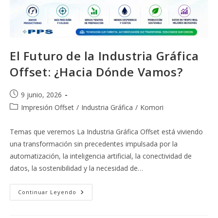
El Futuro de la Industria Gráfica
Offset: ¿Hacia Dónde Vamos?
Publicación
9 junio, 2026
de
Categoría
Impresión Offset
/
Industria Gráfica
/
Komori
la
de
entrada:
la
Temas que veremos La Industria Gráfica Offset está viviendo
entrada:
una transformación sin precedentes impulsada por la
automatización, la inteligencia artificial, la conectividad de
datos, la sostenibilidad y la necesidad de…
El
Continuar Leyendo
Futuro
De
La