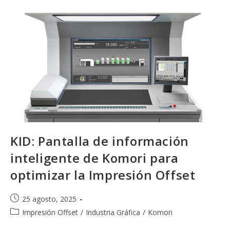
Industria
Gráfica
Offset:
¿Hacia
Dónde
Vamos?
KID: Pantalla de información
inteligente de Komori para
optimizar la Impresión Offset
Publicación
25 agosto, 2025
de
Categoría
Impresión Offset
/
Industria Gráfica
/
Komori
la
de