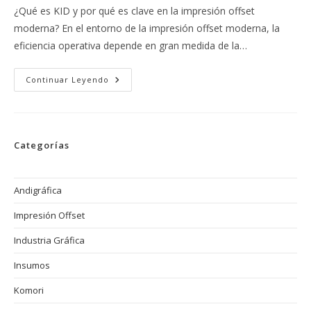
entrada:
la
¿Qué es KID y por qué es clave en la impresión offset
entrada:
moderna? En el entorno de la impresión offset moderna, la
eficiencia operativa depende en gran medida de la…
KID:
Continuar Leyendo
Pantalla
De
Información
Inteligente
De
Komori
Categorías
Para
Optimizar
La
Impresión
Offset
Andigráfica
Impresión Offset
Industria Gráfica
Insumos
Komori