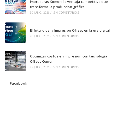
impresoras Komori: la ventaja competitiva que
nueva
nueva
nueva
transforma la producción gráfica
pestaña
pestaña
pestaña
30 JULIO, 2026
/
SIN COMENTARIOS
El futuro de la Impresión Offset en la era digital
28 JULIO, 2026
/
SIN COMENTARIOS
Optimizar costos en impresión con tecnología
Offset Komori
22 JULIO, 2026
/
SIN COMENTARIOS
Facebook