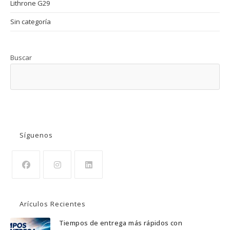
Lithrone G29
Sin categoría
Buscar
BUSCAR
Síguenos
Se
Se
Se
abre
abre
abre
Arículos Recientes
en
en
en
una
una
una
Tiempos de entrega más rápidos con