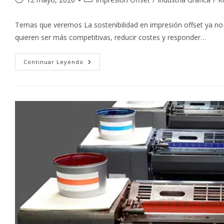
de
de
la
la
Temas que veremos La sostenibilidad en impresión offset ya no 
entrada:
entrada:
quieren ser más competitivas, reducir costes y responder…
Sostenibilidad
Continuar Leyendo
En
Impresión
Offset:
Cómo
Reducir
Impacto
Ambiental
Y
Optimizar
La
Producción
Gráfica