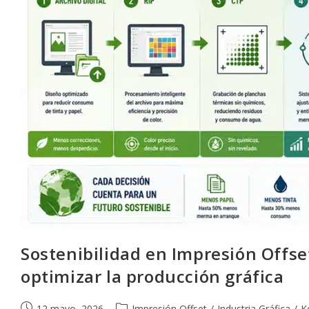
Sostenibilidad en Impresión Offse
optimizar la producción gráfica
Publicación
Categoría
12 mayo, 2026
Impresión Offset
/
Industria Gráfica
/
K