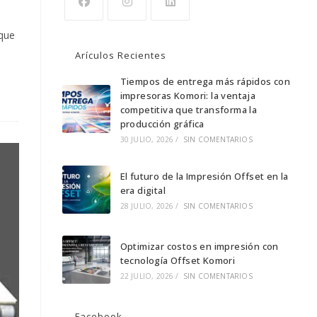
Se
Se
Se
 que
abre
abre
abre
Arículos Recientes
en
en
en
una
una
Tiempos de entrega más rápidos con
una
impresoras Komori: la ventaja
nueva
nueva
nueva
competitiva que transforma la
pestaña
pestaña
pestaña
producción gráfica
30 JULIO, 2026
/
SIN COMENTARIOS
El futuro de la Impresión Offset en la
era digital
28 JULIO, 2026
/
SIN COMENTARIOS
Optimizar costos en impresión con
tecnología Offset Komori
22 JULIO, 2026
/
SIN COMENTARIOS
Facebook