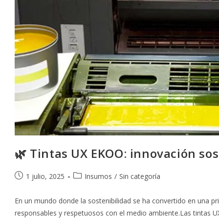
🌿 Tintas UX EKOO: innovación sos
Publicación
Categoría
1 julio, 2025
Insumos
/
Sin categoría
de
de
la
la
En un mundo donde la sostenibilidad se ha convertido en una pri
entrada:
entrada:
responsables y respetuosos con el medio ambiente.Las tintas