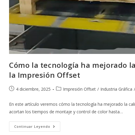
Cómo la tecnología ha mejorado la
la Impresión Offset
Publicación
Categoría
4 diciembre, 2025
Impresión Offset
/
Industria Gráfica
de
de
la
la
En este artículo veremos cómo la tecnología ha mejorado la cal
entrada:
entrada:
acortan los tiempos de montaje y control de color hasta…
Cómo
Continuar Leyendo
La
Tecnología