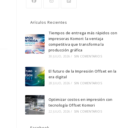
Se
Se
Se
abre
abre
abre
Arículos Recientes
en
en
en
una
una
Tiempos de entrega más rápidos con
una
impresoras Komori: la ventaja
nueva
nueva
nueva
competitiva que transforma la
pestaña
pestaña
pestaña
producción gráfica
30 JULIO, 2026
/
SIN COMENTARIOS
El futuro de la Impresión Offset en la
era digital
28 JULIO, 2026
/
SIN COMENTARIOS
Optimizar costos en impresión con
tecnología Offset Komori
22 JULIO, 2026
/
SIN COMENTARIOS
Facebook