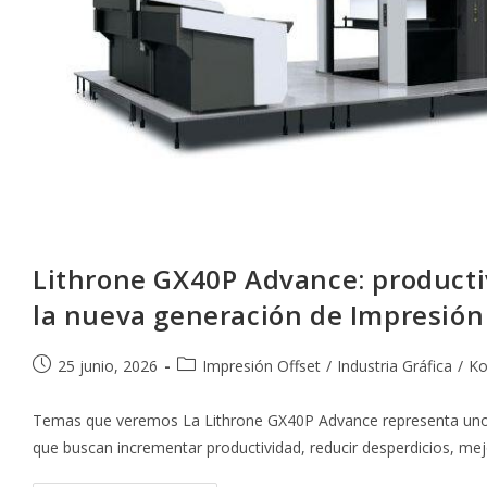
Lithrone GX40P Advance: productiv
la nueva generación de Impresión
Publicación
Categoría
25 junio, 2026
Impresión Offset
/
Industria Gráfica
/
Ko
de
de
la
la
Temas que veremos La Lithrone GX40P Advance representa uno 
entrada:
entrada:
que buscan incrementar productividad, reducir desperdicios, mej