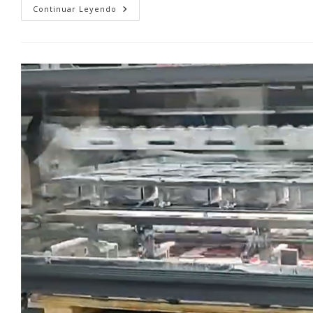
Lithrone
Continuar Leyendo
GX40P
Advance:
Productividad,
Sostenibilidad
Y
Rentabilidad
En
La
Nueva
Generación
De
Impresión
Offset