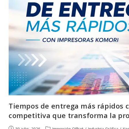
Tiempos de entrega más rápidos c
competitiva que transforma la pr
Publicación
Categoría
30 julio, 2026
Impresión Offset
/
Industria Gráfica
/
Ko