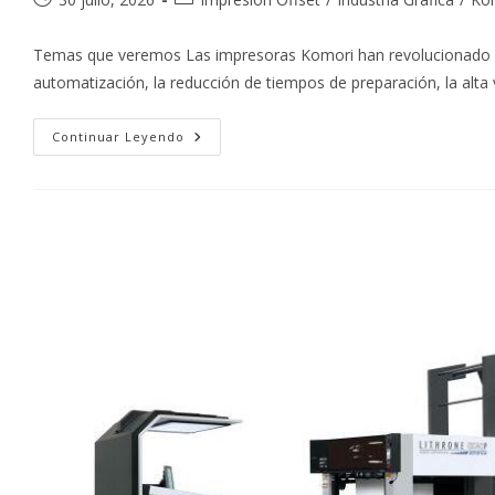
de
de
la
la
Temas que veremos Las impresoras Komori han revolucionado los 
entrada:
entrada:
automatización, la reducción de tiempos de preparación, la alta
Tiempos
Continuar Leyendo
De
Entrega
Más
Rápidos
Con
Impresoras
Komori:
La
Ventaja
Competitiva
Que
Transforma
La
Producción
Gráfica