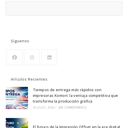
BUSCAR
Síguenos
Se
Se
Se
abre
abre
abre
Arículos Recientes
en
en
en
una
una
una
Tiempos de entrega más rápidos con
impresoras Komori: la ventaja competitiva que
nueva
nueva
nueva
transforma la producción gráfica
pestaña
pestaña
pestaña
30 JULIO, 2026
/
SIN COMENTARIOS
El futuro de la Impresión Offset en la era digital