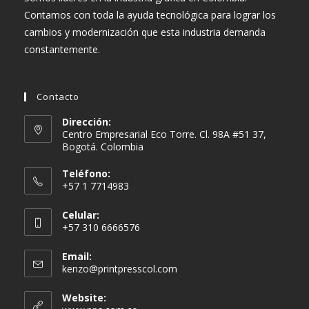
Contamos con toda la ayuda tecnológica para lograr los
cambios y modernización que esta industria demanda
constantemente.
Contacto
Dirección:
Centro Empresarial Eco Torre. Cl. 98A #51 37,
Bogotá. Colombia
Teléfono:
+57 1 7714983
Celular:
+57 310 6666576
Email:
Se
kenzo@printpresscol.com
abre
en
Website:
tu