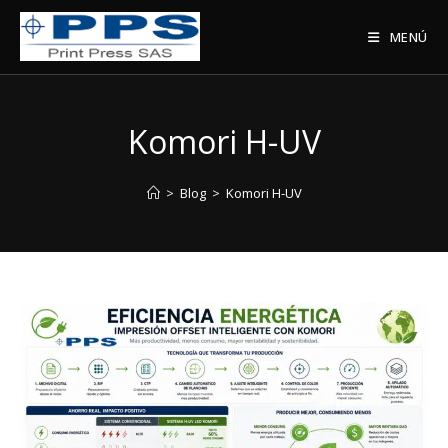
Saltar
al
MENÚ
contenido
Komori H-UV
>
Blog
>
Komori H-UV