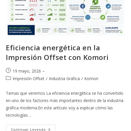
Eficiencia energética en la
Impresión Offset con Komori
Publicación
19 mayo, 2026
de
Categoría
Impresión Offset
/
Industria Gráfica
/
Komori
la
de
entrada:
la
Temas que veremos La eficiencia energética se ha convertido
entrada:
en uno de los factores más importantes dentro de la industria
gráfica moderna.En este artículo voy a explicar cómo las
tecnologías…
Eficiencia
Continuar Leyendo