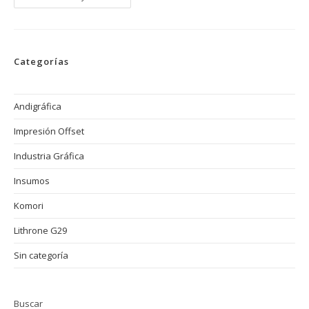
Energética
En
La
Impresión
Offset
Con
Categorías
Komori
Andigráfica
Impresión Offset
Industria Gráfica
Insumos
Komori
Lithrone G29
Sin categoría
Buscar