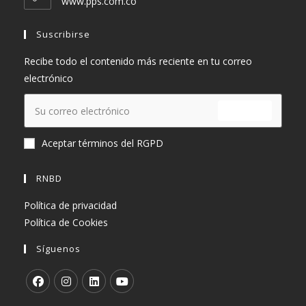
www.pps.com.co
aplicación
Suscribirse
Recibe todo el contenido más reciente en tu correo
electrónico
ENVIAR
Aceptar términos del RGPD
RNBD
Política de privacidad
Política de Cookies
Síguenos
Se
Se
Se
Se