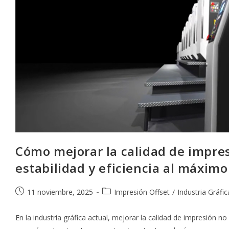
Cómo mejorar la calidad de impres
estabilidad y eficiencia al máximo
Publicación
Categoría
11 noviembre, 2025
Impresión Offset
/
Industria Gráfic
de
de
la
la
En la industria gráfica actual, mejorar la calidad de impresión 
entrada:
entrada: