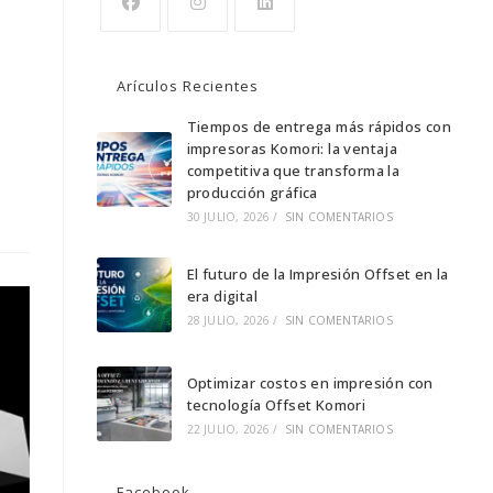
Se
Se
Se
abre
abre
abre
Arículos Recientes
en
en
en
una
una
Tiempos de entrega más rápidos con
una
impresoras Komori: la ventaja
nueva
nueva
nueva
competitiva que transforma la
pestaña
pestaña
pestaña
producción gráfica
30 JULIO, 2026
/
SIN COMENTARIOS
El futuro de la Impresión Offset en la
era digital
28 JULIO, 2026
/
SIN COMENTARIOS
Optimizar costos en impresión con
tecnología Offset Komori
22 JULIO, 2026
/
SIN COMENTARIOS
Facebook