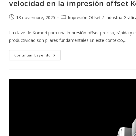
velocidad en la impresión offset 
Publicación
Categoría
13 noviembre, 2025
Impresión Offset
/
Industria Gráfic
de
de
la
la
La clave de Komori para una impresión offset precisa, rápida y es
entrada:
entrada:
productividad son pilares fundamentales.En este contexto,…
Komorimatic:
Continuar Leyendo
La
Tecnología
De
Humectación
Que
Eleva
La
Calidad
Y
Velocidad
En
La
Impresión
Offset
Komori