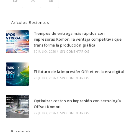
Se
Se
Se
abre
abre
abre
Arículos Recientes
en
en
en
una
una
una
Tiempos de entrega más rápidos con
impresoras Komori: la ventaja competitiva que
nueva
nueva
nueva
transforma la producción gráfica
pestaña
pestaña
pestaña
30 JULIO, 2026
/
SIN COMENTARIOS
El futuro de la Impresión Offset en la era digital
28 JULIO, 2026
/
SIN COMENTARIOS
Optimizar costos en impresión con tecnología
Offset Komori
22 JULIO, 2026
/
SIN COMENTARIOS
Facebook