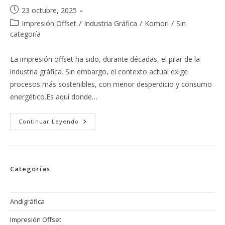
Publicación
23 octubre, 2025
de
Categoría
Impresión Offset
/
Industria Gráfica
/
Komori
/
Sin
la
de
categoría
entrada:
la
entrada:
La impresión offset ha sido, durante décadas, el pilar de la
industria gráfica. Sin embargo, el contexto actual exige
procesos más sostenibles, con menor desperdicio y consumo
energético.Es aquí donde…
Cómo
Continuar Leyendo
Las
Nuevas
Tecnologías
Offset
Reducen
El
Categorías
Impacto
Ambiental
Andigráfica
Impresión Offset