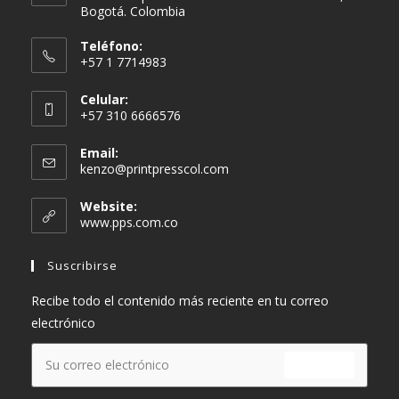
Bogotá. Colombia
Teléfono:
+57 1 7714983
Celular:
+57 310 6666576
Email:
Se
kenzo@printpresscol.com
abre
en
Website:
tu
www.pps.com.co
aplicación
Suscribirse
Recibe todo el contenido más reciente en tu correo
electrónico
ENVIAR