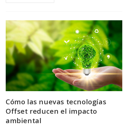
En
Impresión
Offset:
Cómo
Reducir
Impacto
Ambiental
Y
Optimizar
La
Producción
Gráfica
Cómo las nuevas tecnologías
Offset reducen el impacto
ambiental