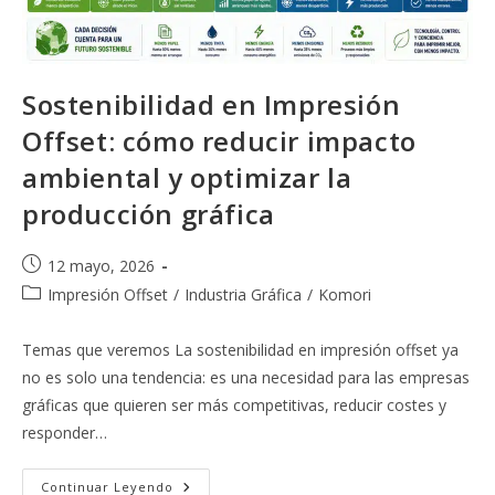
Sostenibilidad en Impresión
Offset: cómo reducir impacto
ambiental y optimizar la
producción gráfica
Publicación
12 mayo, 2026
de
Categoría
Impresión Offset
/
Industria Gráfica
/
Komori
la
de
entrada:
la
Temas que veremos La sostenibilidad en impresión offset ya
entrada:
no es solo una tendencia: es una necesidad para las empresas
gráficas que quieren ser más competitivas, reducir costes y
responder…
Sostenibilidad
Continuar Leyendo