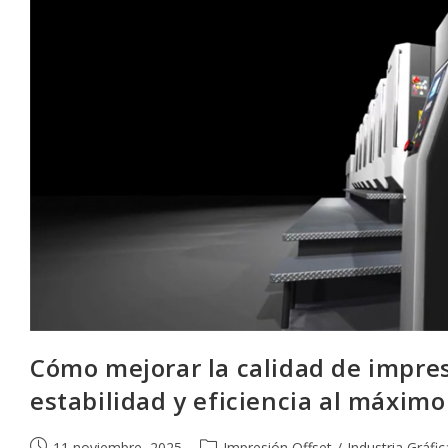
Cómo mejorar la calidad de impres
estabilidad y eficiencia al máximo
Publicación
Categoría
11 noviembre, 2025
Impresión Offset
/
Industria Gráfic