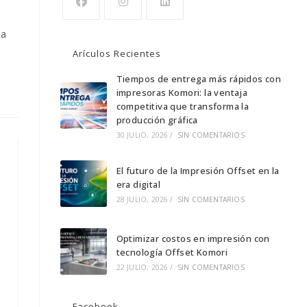
Se
Se
Se
da
abre
abre
abre
Arículos Recientes
en
en
en
una
una
Tiempos de entrega más rápidos con
una
impresoras Komori: la ventaja
nueva
nueva
nueva
competitiva que transforma la
pestaña
pestaña
pestaña
producción gráfica
30 JULIO, 2026
/
SIN COMENTARIOS
El futuro de la Impresión Offset en la
era digital
28 JULIO, 2026
/
SIN COMENTARIOS
Optimizar costos en impresión con
tecnología Offset Komori
22 JULIO, 2026
/
SIN COMENTARIOS
Facebook