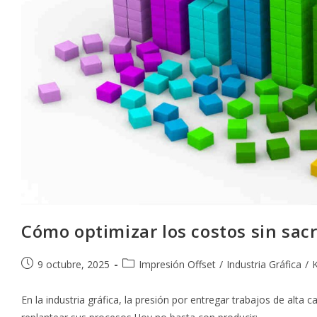
Cómo optimizar los costos sin sacr
Publicación
Categoría
9 octubre, 2025
Impresión Offset
/
Industria Gráfica
/
de
de
la
la
En la industria gráfica, la presión por entregar trabajos de alt
entrada:
entrada: