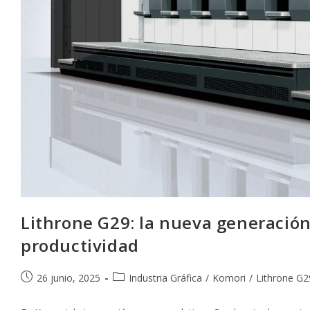
Lithrone G29: la nueva generación
productividad
Publicación
Categoría
26 junio, 2025
Industria Gráfica
/
Komori
/
Lithrone G2
de
de
la
la