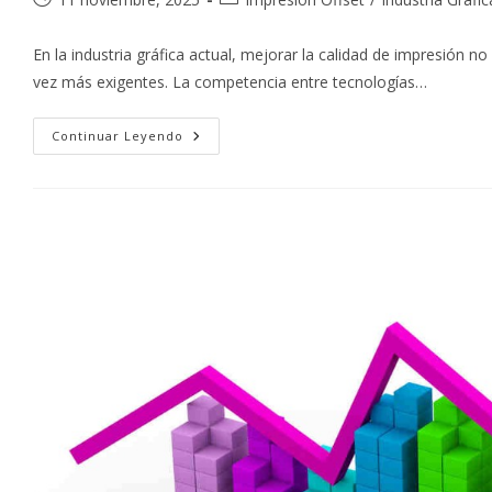
de
de
la
la
En la industria gráfica actual, mejorar la calidad de impresión 
entrada:
entrada:
vez más exigentes. La competencia entre tecnologías…
Cómo
Continuar Leyendo
Mejorar
La
Calidad
De
Impresión
Con
Komori
Offset:
Precisión,
Estabilidad
Y
Eficiencia
Al
Máximo
Nivel