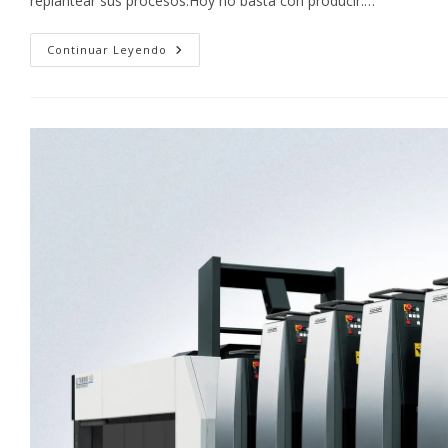
replantear sus procesos.Hoy no basta con producir:…
Cómo
Continuar Leyendo
Optimizar
Los
Costos
Sin
Sacrificar
Calidad
Al
Imprimir
En
Offset