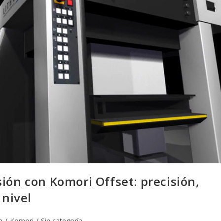
ión con Komori Offset: precisión,
 nivel
a
/
Komori
/
Sin categoría