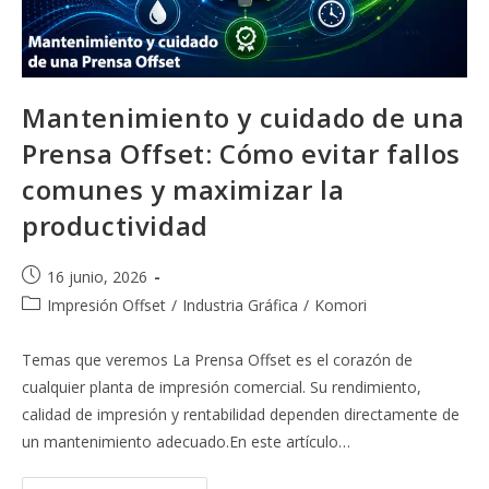
Mantenimiento y cuidado de una
Prensa Offset: Cómo evitar fallos
comunes y maximizar la
productividad
Publicación
16 junio, 2026
de
Categoría
Impresión Offset
/
Industria Gráfica
/
Komori
la
de
entrada:
la
Temas que veremos La Prensa Offset es el corazón de
entrada:
cualquier planta de impresión comercial. Su rendimiento,
calidad de impresión y rentabilidad dependen directamente de
un mantenimiento adecuado.En este artículo…