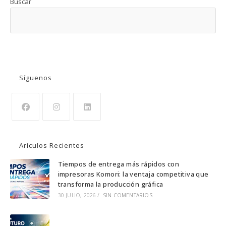
Buscar
BUSCAR
Síguenos
Se
Se
Se
abre
abre
abre
Arículos Recientes
en
en
en
una
una
una
Tiempos de entrega más rápidos con
impresoras Komori: la ventaja competitiva que
nueva
nueva
nueva
transforma la producción gráfica
pestaña
pestaña
pestaña
30 JULIO, 2026
/
SIN COMENTARIOS