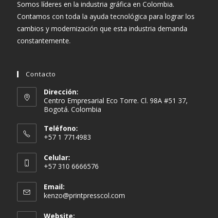
Somos líderes en la industria gráfica en Colombia.
Contamos con toda la ayuda tecnológica para lograr los
cambios y modernización que esta industria demanda
constantemente.
Contacto
Dirección:
Centro Empresarial Eco Torre. Cl. 98A #51 37,
Bogotá. Colombia
Teléfono:
+57 1 7714983
Celular:
+57 310 6666576
Email:
Se
kenzo@printpresscol.com
abre
en
Website: