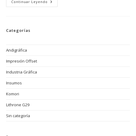
Mantenimiento
Continuar Leyendo
Y
Cuidado
De
Una
Prensa
Offset:
Categorías
Cómo
Evitar
Fallos
Comunes
Y
Andigráfica
Maximizar
La
Impresión Offset
Productividad
Industria Gráfica
Insumos
Komori
Lithrone G29
Sin categoría