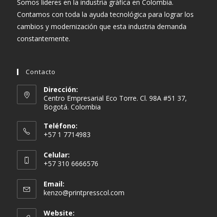
Somos líderes en la industria gráfica en Colombia.
Contamos con toda la ayuda tecnológica para lograr los
cambios y modernización que esta industria demanda
constantemente.
Contacto
Dirección:
Centro Empresarial Eco Torre. Cl. 98A #51 37,
Bogotá. Colombia
Teléfono:
+57 1 7714983
Celular:
+57 310 6666576
Email:
Se
kenzo@printpresscol.com
abre
en
Website: