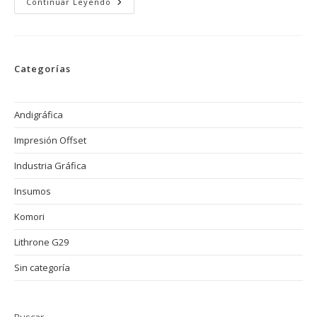
Cómo
Continuar Leyendo
Evitar
Los
Problemas
De
Alineación
En
Categorías
Impresión
Offset:
Errores
Comunes
Y
Andigráfica
Soluciones
Impresión Offset
Industria Gráfica
Insumos
Komori
Lithrone G29
Sin categoría
Buscar