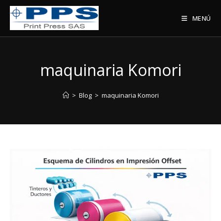
Saltar
al
MENÚ
contenido
maquinaria Komori
>
Blog
>
maquinaria Komori