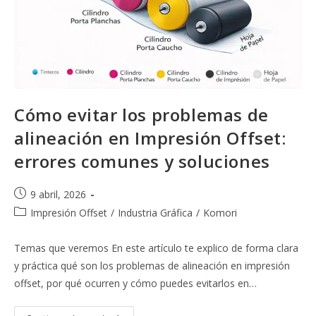
Cómo evitar los problemas de
alineación en Impresión Offset:
errores comunes y soluciones
Publicación
9 abril, 2026
de
Categoría
Impresión Offset
/
Industria Gráfica
/
Komori
la
de
entrada:
la
Temas que veremos En este artículo te explico de forma clara
entrada:
y práctica qué son los problemas de alineación en impresión
offset, por qué ocurren y cómo puedes evitarlos en…