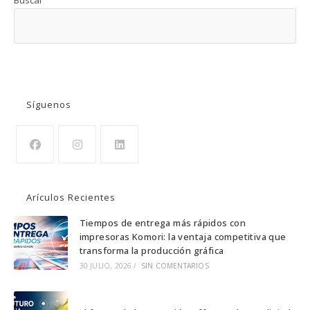
BUSCAR
Síguenos
Se
Se
Se
abre
abre
abre
Arículos Recientes
en
en
en
una
una
una
Tiempos de entrega más rápidos con
impresoras Komori: la ventaja competitiva que
nueva
nueva
nueva
transforma la producción gráfica
pestaña
pestaña
pestaña
30 JULIO, 2026
/
SIN COMENTARIOS