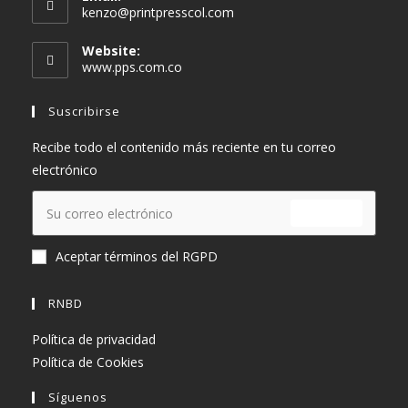
Se
kenzo@printpresscol.com
abre
en
Website:
tu
www.pps.com.co
aplicación
Suscribirse
Recibe todo el contenido más reciente en tu correo
electrónico
ENVIAR
Aceptar términos del RGPD
RNBD
Política de privacidad
Política de Cookies
Síguenos