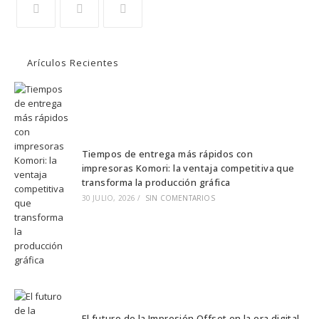
Se
Se
Se
abre
abre
abre
Arículos Recientes
en
en
en
una
una
una
nueva
nueva
nueva
pestaña
pestaña
pestaña
Tiempos de entrega más rápidos con
impresoras Komori: la ventaja competitiva que
transforma la producción gráfica
30 JULIO, 2026
/
SIN COMENTARIOS
El futuro de la Impresión Offset en la era digital