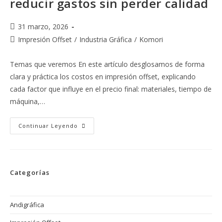
reducir gastos sin perder calidad
Publicación
31 marzo, 2026
de
Categoría
Impresión Offset
/
Industria Gráfica
/
Komori
la
de
entrada:
la
Temas que veremos En este artículo desglosamos de forma
entrada:
clara y práctica los costos en impresión offset, explicando
cada factor que influye en el precio final: materiales, tiempo de
máquina,…
Costos
Continuar Leyendo
En
Impresión
Offset:
Cómo
Optimizar
La
Categorías
Producción
Y
Reducir
Gastos
Sin
Andigráfica
Perder
Calidad