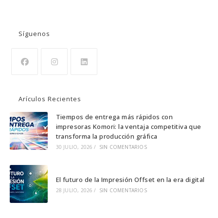
BUSCAR
Síguenos
Se
Se
Se
abre
abre
abre
Arículos Recientes
en
en
en
una
una
una
Tiempos de entrega más rápidos con
impresoras Komori: la ventaja competitiva que
nueva
nueva
nueva
transforma la producción gráfica
pestaña
pestaña
pestaña
30 JULIO, 2026
/
SIN COMENTARIOS
El futuro de la Impresión Offset en la era digital
28 JULIO, 2026
/
SIN COMENTARIOS