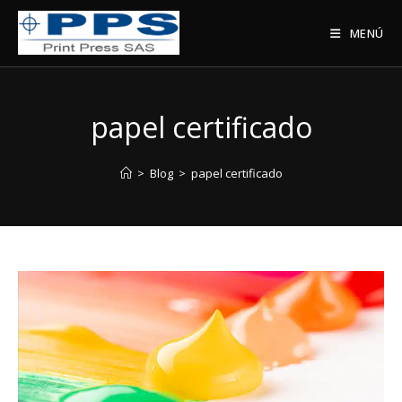
Saltar
al
MENÚ
contenido
papel certificado
>
Blog
>
papel certificado