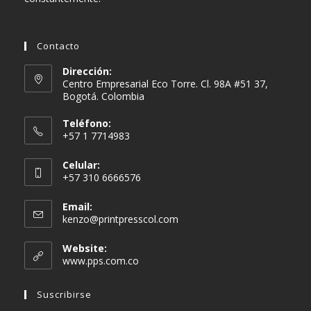
Contacto
Dirección:
Centro Empresarial Eco Torre. Cl. 98A #51 37,
Bogotá. Colombia
Teléfono:
+57 1 7714983
Celular:
+57 310 6666576
Email:
Se
kenzo@printpresscol.com
abre
en
Website:
tu
www.pps.com.co
aplicación
Suscribirse