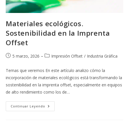
Materiales ecológicos.
Sostenibilidad en la Imprenta
Offset
Publicación
Categoría
5 marzo, 2026
Impresión Offset
/
Industria Gráfica
de
de
la
la
Temas que veremos En este artículo analizo cómo la
entrada:
entrada:
incorporación de materiales ecológicos está transformando la
sostenibilidad en la imprenta offset, especialmente en equipos
de alto rendimiento como los de…
Materiales
Continuar Leyendo
Ecológicos.
Sostenibilidad
En
La
Imprenta