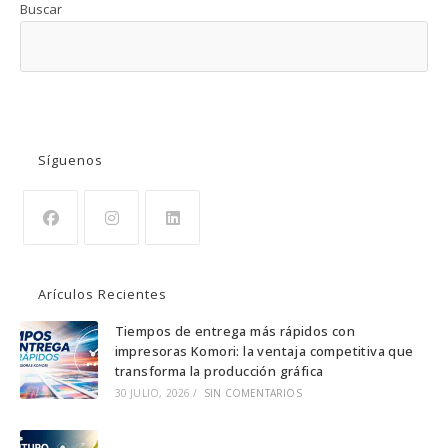
Buscar
BUSCAR
Síguenos
Se
Se
Se
abre
abre
abre
Arículos Recientes
en
en
en
una
una
una
Tiempos de entrega más rápidos con
impresoras Komori: la ventaja competitiva que
nueva
nueva
nueva
transforma la producción gráfica
pestaña
pestaña
pestaña
30 JULIO, 2026
/
SIN COMENTARIOS