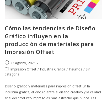
Cómo las tendencias de Diseño
Gráfico influyen en la
producción de materiales para
Impresión Offset
Publicación
22 agosto, 2025
de
Categoría
Impresión Offset
/
Industria Gráfica
/
Insumos
/
Sin
la
de
categoría
entrada:
la
entrada:
Diseño gráfico y materiales para impresión offset En la
industria gráfica, el vínculo entre el diseño creativo y la calidad
final del producto impreso es más estrecho que nunca. Las…