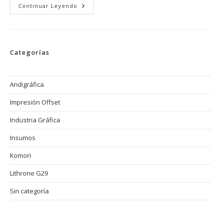
Cómo
Continuar Leyendo
Las
Tendencias
De
Diseño
Gráfico
Influyen
Categorías
En
La
Producción
De
Materiales
Andigráfica
Para
Impresión
Impresión Offset
Offset
Industria Gráfica
Insumos
Komori
Lithrone G29
Sin categoría