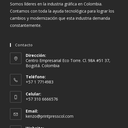
Somos líderes en la industria gráfica en Colombia.
Contamos con toda la ayuda tecnológica para lograr los
cambios y modernización que esta industria demanda
constantemente.
Contacto
Dirección:
Centro Empresarial Eco Torre. Cl. 98A #51 37,
Bogotá. Colombia
Teléfono:
+57 1 7714983
Celular:
+57 310 6666576
Email:
Se
kenzo@printpresscol.com
abre
en