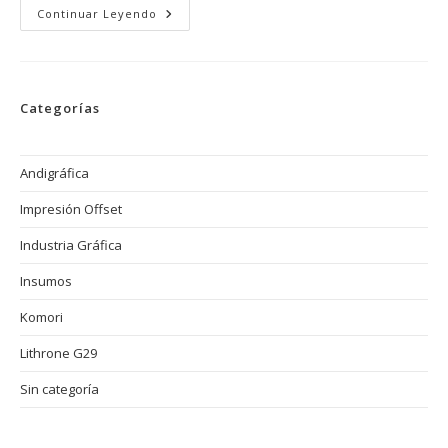
Cómo
Continuar Leyendo
Mejorar
La
Calidad
De
Impresión
Con
Categorías
Komori
Offset:
Precisión,
Estabilidad
Y
Andigráfica
Eficiencia
Al
Impresión Offset
Máximo
Nivel
Industria Gráfica
Insumos
Komori
Lithrone G29
Sin categoría