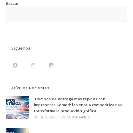
Buscar
BUSCAR
Síguenos
Se
Se
Se
abre
abre
abre
Arículos Recientes
en
en
en
una
una
una
Tiempos de entrega más rápidos con
impresoras Komori: la ventaja competitiva que
nueva
nueva
nueva
transforma la producción gráfica
pestaña
pestaña
pestaña
30 JULIO, 2026
/
SIN COMENTARIOS