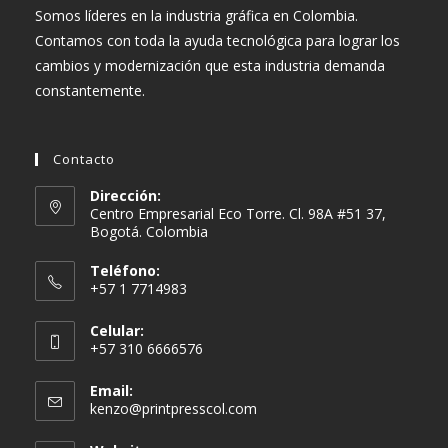
Somos líderes en la industria gráfica en Colombia.
Contamos con toda la ayuda tecnológica para lograr los
cambios y modernización que esta industria demanda
constantemente.
Contacto
Dirección:
Centro Empresarial Eco Torre. Cl. 98A #51 37,
Bogotá. Colombia
Teléfono:
+57 1 7714983
Celular:
+57 310 6666576
Email:
Se
kenzo@printpresscol.com
abre
en