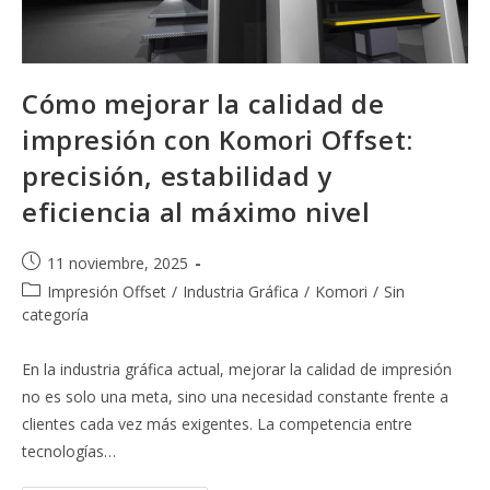
Cómo mejorar la calidad de
impresión con Komori Offset:
precisión, estabilidad y
eficiencia al máximo nivel
Publicación
11 noviembre, 2025
de
Categoría
Impresión Offset
/
Industria Gráfica
/
Komori
/
Sin
la
de
categoría
entrada:
la
entrada:
En la industria gráfica actual, mejorar la calidad de impresión
no es solo una meta, sino una necesidad constante frente a
clientes cada vez más exigentes. La competencia entre
tecnologías…