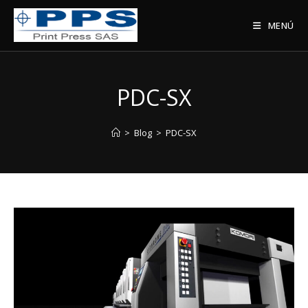
Saltar
al
MENÚ
contenido
PDC-SX
>
Blog
>
PDC-SX