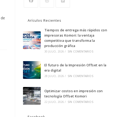
Se
Se
Se
abre
abre
abre
 de
Arículos Recientes
en
en
en
una
una
Tiempos de entrega más rápidos con
una
impresoras Komori: la ventaja
nueva
nueva
nueva
competitiva que transforma la
pestaña
pestaña
pestaña
producción gráfica
30 JULIO, 2026
/
SIN COMENTARIOS
El futuro de la Impresión Offset en la
era digital
28 JULIO, 2026
/
SIN COMENTARIOS
Optimizar costos en impresión con
tecnología Offset Komori
22 JULIO, 2026
/
SIN COMENTARIOS
Facebook