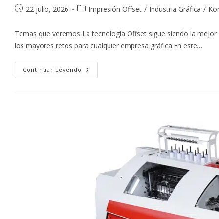
Publicación
Categoría
22 julio, 2026
Impresión Offset
/
Industria Gráfica
/
Ko
de
de
la
la
Temas que veremos La tecnología Offset sigue siendo la mejor al
entrada:
entrada:
los mayores retos para cualquier empresa gráfica.En este…
Optimizar
Continuar Leyendo
Costos
En
Impresión
Con
Tecnología
Offset
Komori