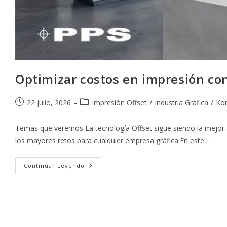
Optimizar costos en impresión co
Publicación
Categoría
22 julio, 2026
Impresión Offset
/
Industria Gráfica
/
Ko
de
de
la
la
Temas que veremos La tecnología Offset sigue siendo la mejor al
entrada:
entrada:
los mayores retos para cualquier empresa gráfica.En este…
Optimizar
Continuar Leyendo
Costos
En
Impresión
Con
Tecnología
Offset
Komori