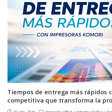
Tiempos de entrega más rápidos c
competitiva que transforma la pr
Publicación
Categoría
30 julio, 2026
Impresión Offset
/
Industria Gráfica
/
Ko