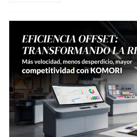
Futuro
De
La
Impresión
Offset
En
La
Era
Digital