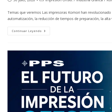
de
de
la
la
Temas que veremos Las impresoras Komori han revolucionado los 
entrada:
entrada:
automatización, la reducción de tiempos de preparación, la alta
Tiempos
Continuar Leyendo
De
Entrega
Más
Rápidos
Con
Impresoras
Komori:
La
Ventaja
Competitiva
Que
Transforma
La
Producción
Gráfica