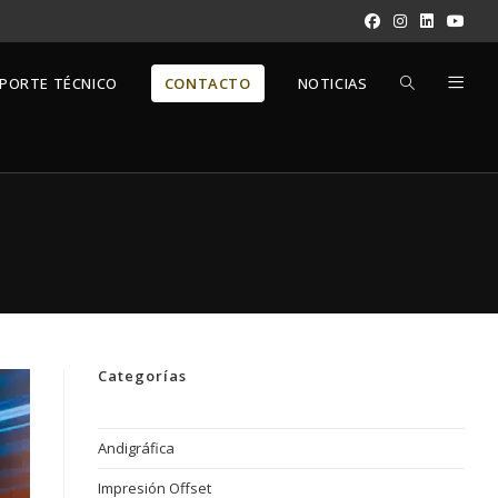
ALTERNAR
PORTE TÉCNICO
CONTACTO
NOTICIAS
BÚSQUEDA
DE
LA
Categorías
WEB
Andigráfica
Impresión Offset