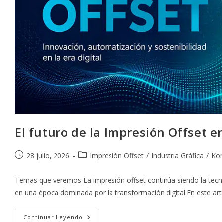
El futuro de la Impresión Offset en
Publicación
Categoría
28 julio, 2026
Impresión Offset
/
Industria Gráfica
/
Ko
de
de
la
la
Temas que veremos La impresión offset continúa siendo la tecnolo
entrada:
entrada:
en una época dominada por la transformación digital.En este ar
El
Continuar Leyendo