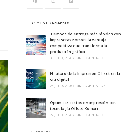
Se
Se
Se
abre
abre
abre
Arículos Recientes
en
en
en
una
una
Tiempos de entrega más rápidos con
una
impresoras Komori: la ventaja
nueva
nueva
nueva
competitiva que transforma la
pestaña
pestaña
pestaña
producción gráfica
30 JULIO, 2026
/
SIN COMENTARIOS
El futuro de la Impresión Offset en la
era digital
28 JULIO, 2026
/
SIN COMENTARIOS
Optimizar costos en impresión con
tecnología Offset Komori
22 JULIO, 2026
/
SIN COMENTARIOS
Facebook