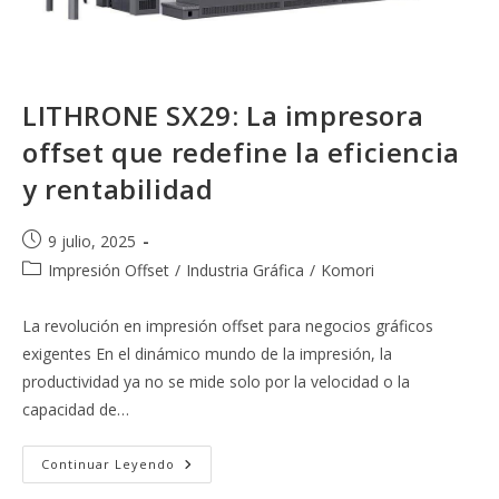
LITHRONE SX29: La impresora
offset que redefine la eficiencia
y rentabilidad
Publicación
9 julio, 2025
de
Categoría
Impresión Offset
/
Industria Gráfica
/
Komori
la
de
entrada:
la
La revolución en impresión offset para negocios gráficos
entrada:
exigentes En el dinámico mundo de la impresión, la
productividad ya no se mide solo por la velocidad o la
capacidad de…
LITHRONE
Continuar Leyendo
SX29:
La