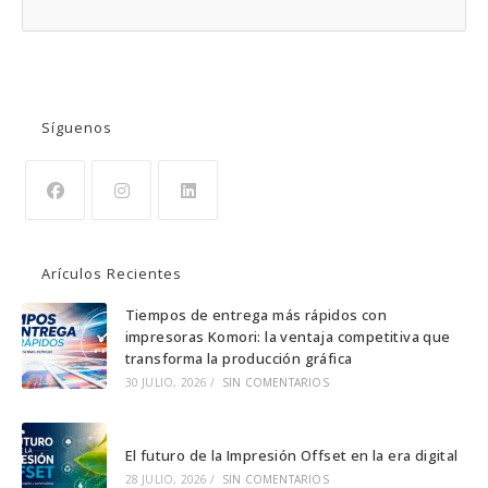
BUSCAR
Síguenos
Se
Se
Se
abre
abre
abre
Arículos Recientes
en
en
en
una
una
una
Tiempos de entrega más rápidos con
impresoras Komori: la ventaja competitiva que
nueva
nueva
nueva
transforma la producción gráfica
pestaña
pestaña
pestaña
30 JULIO, 2026
/
SIN COMENTARIOS
El futuro de la Impresión Offset en la era digital
28 JULIO, 2026
/
SIN COMENTARIOS