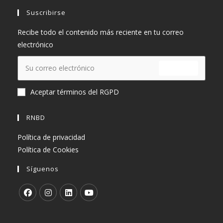
Suscribirse
Recibe todo el contenido más reciente en tu correo
electrónico
ENVIAR
Aceptar términos del RGPD
RNBD
Política de privacidad
Política de Cookies
Síguenos
Se
Se
Se
Se
abre
abre
abre
abre