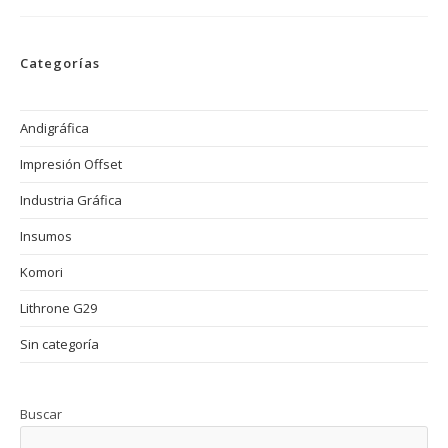
Impresora
Offset
Que
Redefine
Categorías
La
Eficiencia
Y
Rentabilidad
Andigráfica
Impresión Offset
Industria Gráfica
Insumos
Komori
Lithrone G29
Sin categoría
Buscar