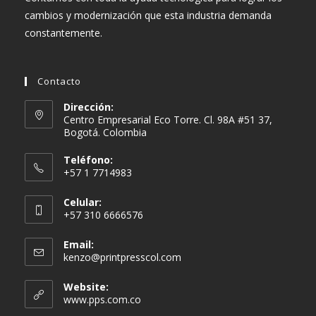
cambios y modernización que esta industria demanda
constantemente.
Contacto
Dirección:
Centro Empresarial Eco Torre. Cl. 98A #51 37,
Bogotá. Colombia
Teléfono:
+57 1 7714983
Celular:
+57 310 6666576
Email:
Se
kenzo@printpresscol.com
abre
en
Website:
tu
www.pps.com.co
aplicación