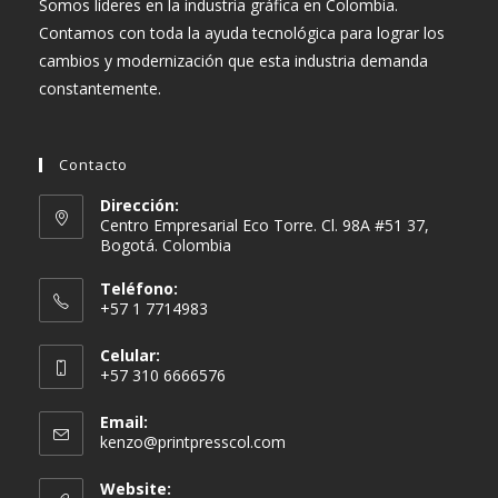
Somos líderes en la industria gráfica en Colombia.
Contamos con toda la ayuda tecnológica para lograr los
cambios y modernización que esta industria demanda
constantemente.
Contacto
Dirección:
Centro Empresarial Eco Torre. Cl. 98A #51 37,
Bogotá. Colombia
Teléfono:
+57 1 7714983
Celular:
+57 310 6666576
Email:
Se
kenzo@printpresscol.com
abre
en
Website: