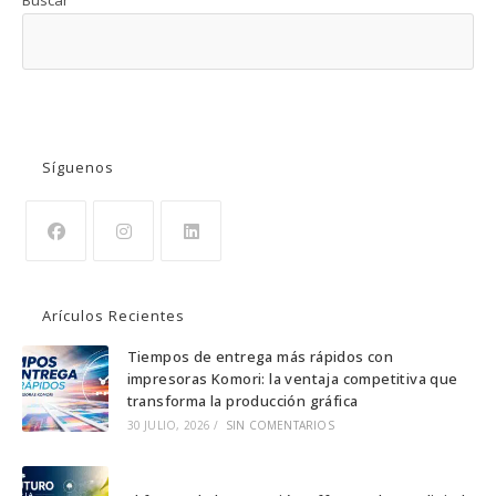
BUSCAR
Síguenos
Se
Se
Se
abre
abre
abre
Arículos Recientes
en
en
en
una
una
una
Tiempos de entrega más rápidos con
impresoras Komori: la ventaja competitiva que
nueva
nueva
nueva
transforma la producción gráfica
pestaña
pestaña
pestaña
30 JULIO, 2026
/
SIN COMENTARIOS