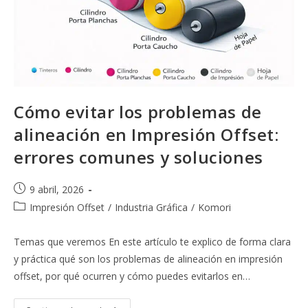
Cómo evitar los problemas de
alineación en Impresión Offset:
errores comunes y soluciones
Publicación
9 abril, 2026
de
Categoría
Impresión Offset
/
Industria Gráfica
/
Komori
la
de
entrada:
la
Temas que veremos En este artículo te explico de forma clara
entrada:
y práctica qué son los problemas de alineación en impresión
offset, por qué ocurren y cómo puedes evitarlos en…