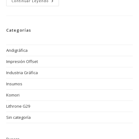
Cómo
Continuar Leyendo
Evitar
Los
Problemas
De
Alineación
En
Categorías
Impresión
Offset:
Errores
Comunes
Y
Andigráfica
Soluciones
Impresión Offset
Industria Gráfica
Insumos
Komori
Lithrone G29
Sin categoría
Buscar