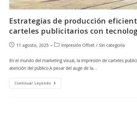
Estrategias de producción eficien
carteles publicitarios con tecnolog
Publicación
Categoría
11 agosto, 2025
Impresión Offset
/
Sin categoría
de
de
la
la
En el mundo del marketing visual, la impresión de carteles publi
entrada:
entrada:
atención del público.A pesar del auge de la…
Estrategias
Continuar Leyendo
De
Producción
Eficiente:
Cómo
Optimizar
La
Impresión
De
Carteles
Publicitarios
Con
Tecnología