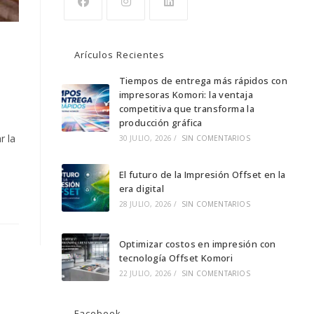
Se
Se
Se
abre
abre
abre
Arículos Recientes
en
en
en
una
una
Tiempos de entrega más rápidos con
una
impresoras Komori: la ventaja
nueva
nueva
nueva
competitiva que transforma la
pestaña
pestaña
pestaña
producción gráfica
r la
30 JULIO, 2026
/
SIN COMENTARIOS
El futuro de la Impresión Offset en la
era digital
28 JULIO, 2026
/
SIN COMENTARIOS
Optimizar costos en impresión con
tecnología Offset Komori
22 JULIO, 2026
/
SIN COMENTARIOS
Facebook