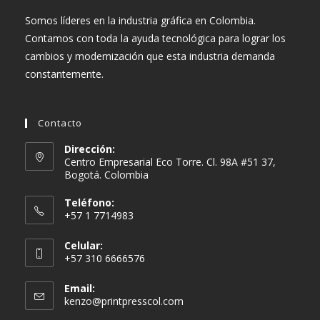
Somos líderes en la industria gráfica en Colombia.
Contamos con toda la ayuda tecnológica para lograr los
cambios y modernización que esta industria demanda
constantemente.
Contacto
Dirección:
Centro Empresarial Eco Torre. Cl. 98A #51 37,
Bogotá. Colombia
Teléfono:
+57 1 7714983
Celular:
+57 310 6666576
Email:
Se
kenzo@printpresscol.com
abre