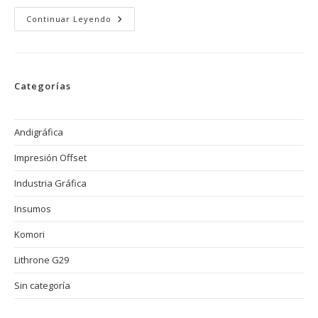
Tendencias
Continuar Leyendo
Como
La
Impresión
En
3D
En
Categorías
La
Industria
Gráfica
Offset
Andigráfica
Impresión Offset
Industria Gráfica
Insumos
Komori
Lithrone G29
Sin categoría