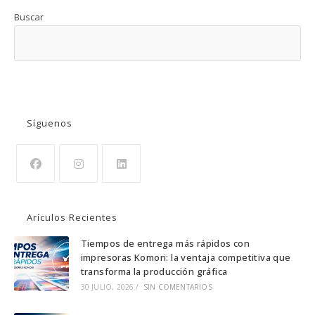
Buscar
BUSCAR
Síguenos
Se
Se
Se
abre
abre
abre
Arículos Recientes
en
en
en
una
una
una
Tiempos de entrega más rápidos con
impresoras Komori: la ventaja competitiva que
nueva
nueva
nueva
transforma la producción gráfica
pestaña
pestaña
pestaña
30 JULIO, 2026
/
SIN COMENTARIOS