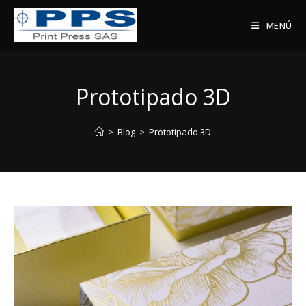
Saltar
al
MENÚ
contenido
Prototipado 3D
>
Blog
>
Prototipado 3D