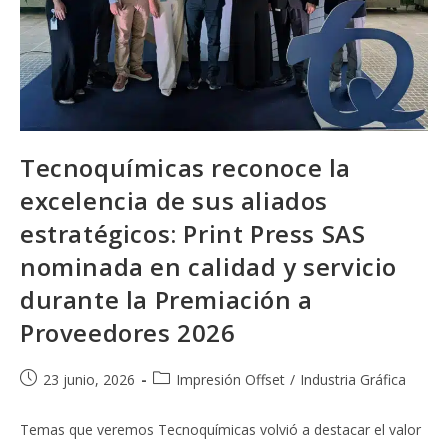
Tecnoquímicas reconoce la
excelencia de sus aliados
estratégicos: Print Press SAS
nominada en calidad y servicio
durante la Premiación a
Proveedores 2026
Publicación
Categoría
23 junio, 2026
Impresión Offset
/
Industria Gráfica
de
de
la
la
Temas que veremos Tecnoquímicas volvió a destacar el valor
entrada:
entrada: