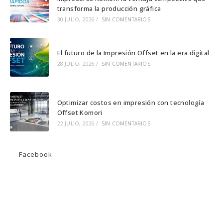
nueva
nueva
nueva
transforma la producción gráfica
pestaña
pestaña
pestaña
30 JULIO, 2026
/
SIN COMENTARIOS
El futuro de la Impresión Offset en la era digital
28 JULIO, 2026
/
SIN COMENTARIOS
Optimizar costos en impresión con tecnología
Offset Komori
22 JULIO, 2026
/
SIN COMENTARIOS
Facebook