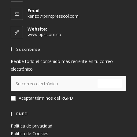
Email:
Se
kenzo@printpresscol.com
abre
en
Website:
tu
www.pps.com.co
aplicación
Suscribirse
Recibe todo el contenido más reciente en tu correo
electrónico
ENVIAR
Aceptar términos del RGPD
RNBD
Política de privacidad
Política de Cookies