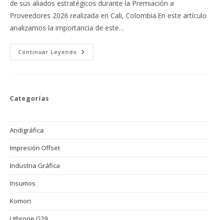
de sus aliados estratégicos durante la Premiación a
Proveedores 2026 realizada en Cali, Colombia.En este artículo
analizamos la importancia de este…
Tecnoquímicas
Continuar Leyendo
Reconoce
La
Excelencia
De
Sus
Aliados
Categorías
Estratégicos:
Print
Press
SAS
Nominada
Andigráfica
En
Calidad
Impresión Offset
Y
Servicio
Durante
Industria Gráfica
La
Premiación
A
Insumos
Proveedores
2026
Komori
Lithrone G29