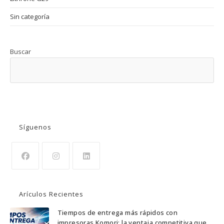
Sin categoría
Buscar
BUSCAR
Síguenos
Se
Se
Se
abre
abre
abre
Arículos Recientes
en
en
en
una
una
una
Tiempos de entrega más rápidos con
impresoras Komori: la ventaja competitiva que