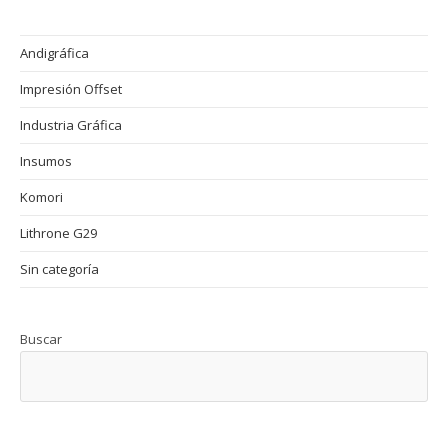
La
Impresión
Offset
Profesional
Andigráfica
Impresión Offset
Industria Gráfica
Insumos
Komori
Lithrone G29
Sin categoría
Buscar
BUSCAR