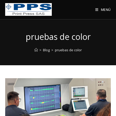
Saltar
al
MENÚ
contenido
pruebas de color
>
Blog
>
pruebas de color