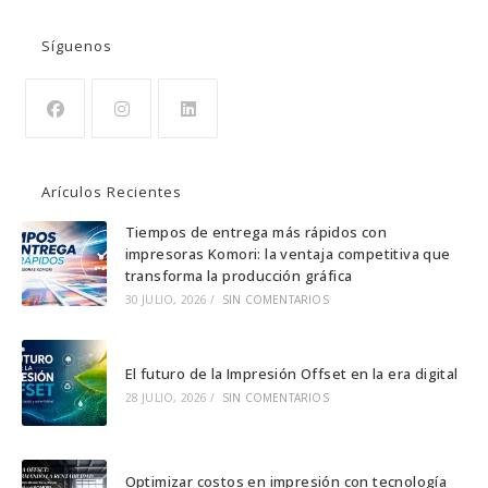
Síguenos
Se
Se
Se
abre
abre
abre
Arículos Recientes
en
en
en
una
una
una
Tiempos de entrega más rápidos con
impresoras Komori: la ventaja competitiva que
nueva
nueva
nueva
transforma la producción gráfica
pestaña
pestaña
pestaña
30 JULIO, 2026
/
SIN COMENTARIOS
El futuro de la Impresión Offset en la era digital
28 JULIO, 2026
/
SIN COMENTARIOS
Optimizar costos en impresión con tecnología