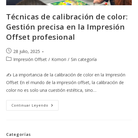
Técnicas de calibración de color:
Gestión precisa en la Impresión
Offset profesional
Publicación
28 julio, 2025
de
Categoría
Impresión Offset
/
Komori
/
Sin categoría
la
de
entrada:
la
✍️ La importancia de la calibración de color en la Impresión
entrada:
Offset En el mundo de la impresión offset, la calibración de
color no es solo una cuestión estética, sino…
Técnicas
Continuar Leyendo
De
Calibración
De
Color:
Gestión
Precisa
Categorías
En