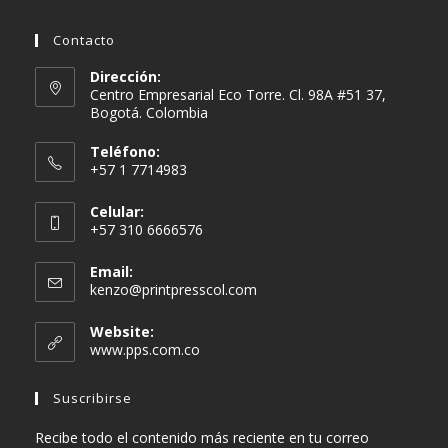
Contacto
Dirección:
Centro Empresarial Eco Torre. Cl. 98A #51 37,
Bogotá. Colombia
Teléfono:
+57 1 7714983
Celular:
+57 310 6666576
Email:
Se
kenzo@printpresscol.com
abre
en
Website:
tu
www.pps.com.co
aplicación
Suscribirse
Recibe todo el contenido más reciente en tu correo